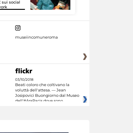
 sui social
Google Arts &
work
Culture
museiincomuneroma
03/10/2018
Beati coloro che coltivano la
voluttà dell'attesa. — Jean
Josipovici Buongiorno dal Museo
dell'#AraPacis dove sono