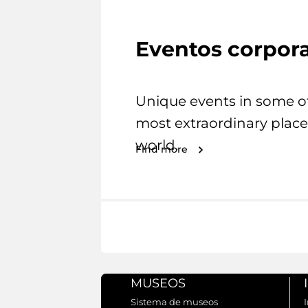
Eventos corpora
Unique events in some o
most extraordinary place
world.
Find more
MUSEOS
Sistema de museos
I