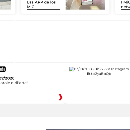
Las APP de los
I MiC
MiC
net
07/2026
arole dell'arte!