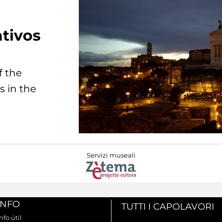
tivos
f the
s in the
Servizi museali
INFO
TUTTI I CAPOLAVORI
nfo útil