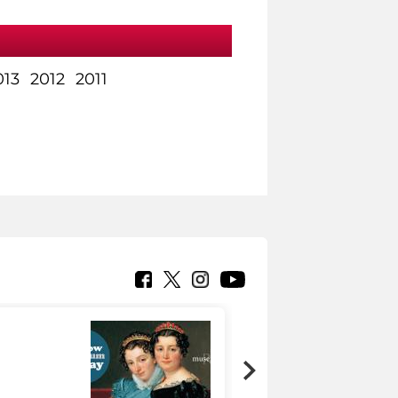
013
2012
2011