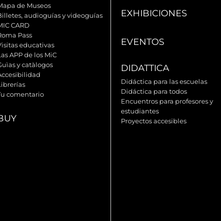
Mapa de Museos
EXHIBICIONES
Billetes, audioguías y videoguías
MIC CARD
Roma Pass
EVENTOS
Visitas educativas
Las APP de los MiC
Guìas y catàlogos
DIDATTICA
Accesibilidad
Didáctica para las escuelas
ibrerías
Didáctica para todos
Tu comentario
Encuentros para profesores y
estudiantes
BUY
Proyectos accesibles