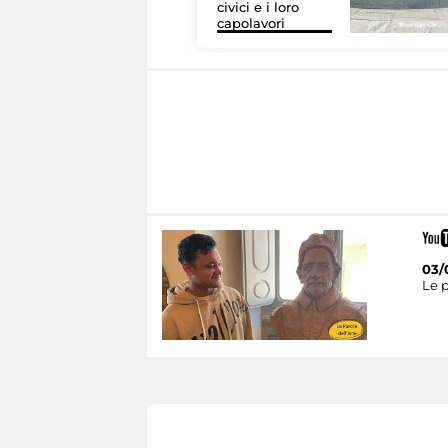
civici e i loro
capolavori
03/
Le p