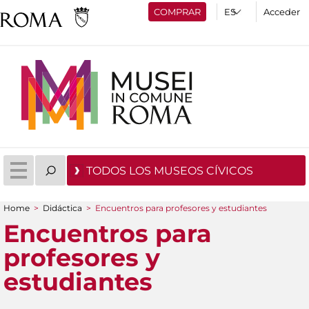
COMPRAR
Acceder
TODOS LOS MUSEOS CÍVICOS
Home
>
Didáctica
>
Encuentros para profesores y estudiantes
You are here
Encuentros para
profesores y
estudiantes