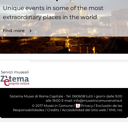
Unique events in some of the most
extraordinary places in the world.
Find more
Servizi museali
Sistema Musei di Roma Capitale - Tel. 060608 tutti i giorni dalle 9.00
alle 19.00 E-mail: info@museiincomuneroma.it
© 2017 Musei in Comune
/
Privacy
/
Exclusiòn de las
Responsabilidades
/
Credits
/
Accesibilidad del sitio web
/
XML-rss