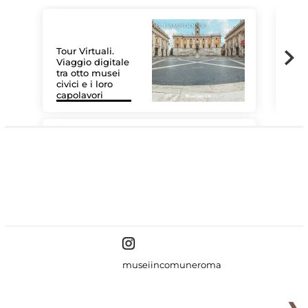
Tour Virtuali.
Viaggio digitale
tra otto musei
civici e i loro
Las
capolavori
MiC
#DiscoverMiC
museiincomuneroma