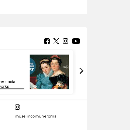
on social
Google Arts &
orks
Culture
museiincomuneroma