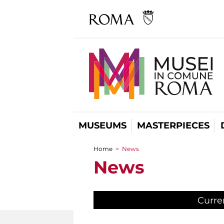
MUSEUMS
MASTERPIECES
Home
>
News
You are here
News
Curre