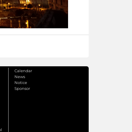
Calendar
News
Notice
Sponsor
ol