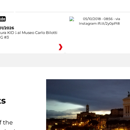
01/2026
ura KIDS al Museo Carlo Bilotti
NG #3
ts
f the