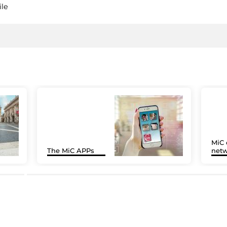
ile
MiC 
The MiC APPs
netw