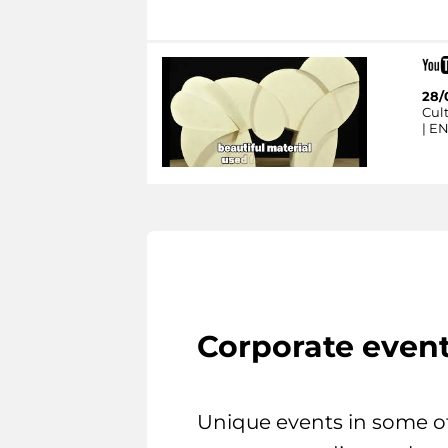
28/
Cult
| E
Corporate even
Unique events in some o