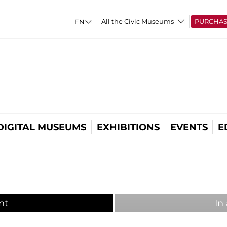
All the Civic Museums
PURCHA
DIGITAL MUSEUMS
EXHIBITIONS
EVENTS
E
nt
(active tab)
In