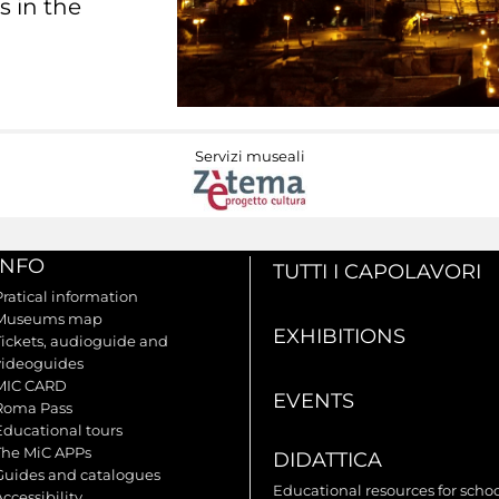
s in the
Servizi museali
INFO
TUTTI I CAPOLAVORI
Pratical information
Museums map
EXHIBITIONS
Tickets, audioguide and
videoguides
MIC CARD
EVENTS
Roma Pass
Educational tours
The MiC APPs
DIDATTICA
Guides and catalogues
Educational resources for scho
ccessibility