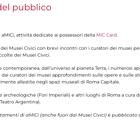
 del pubblico
 aMICi, attività dedicate ai possessori della
MiC Card
.
a dei Musei Civici con brevi incontri con i curatori dei musei p
colte dei Musei Civici.
l’arte contemporanea, dall’universo al pianeta Terra, i numerosi 
e dai curatori dei musei approfondimenti sulle opere e sulle st
lmente allestite negli spazi museali di Roma Capitale.
ree archeologiche (Fori Imperiali) e altri luoghi di Roma a cura 
Teatro Argentina).
amenti di aMICi (anche fuori dai Musei Civici) è pubblicato 