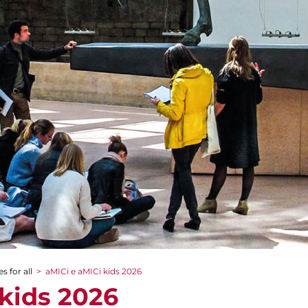
s for all
>
aMICi e aMICi kids 2026
 kids 2026