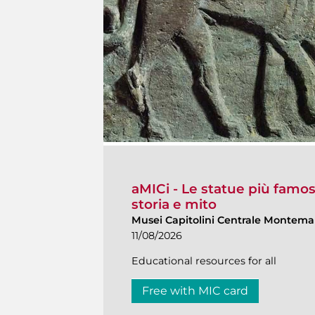
aMICi - Le statue più famos
storia e mito
Musei Capitolini Centrale Montemar
11/08/2026
Educational resources for all
Free with MIC card