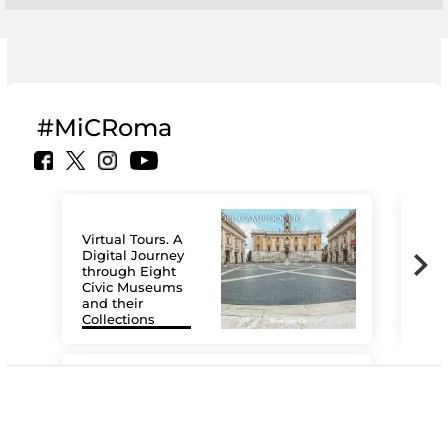
#MiCRoma
Virtual Tours. A
Digital Journey
through Eight
Civic Museums
and their
Collections
The