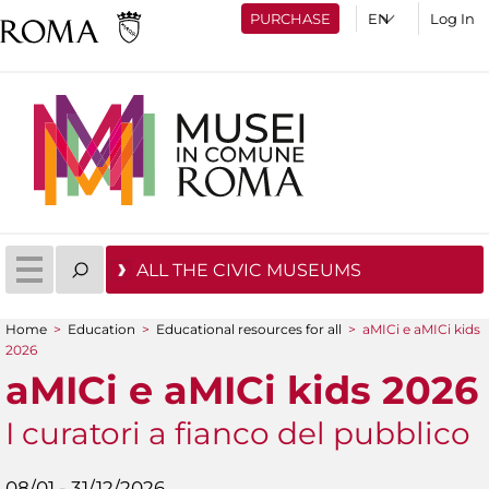
PURCHASE
Log In
ALL THE CIVIC MUSEUMS
Home
>
Education
>
Educational resources for all
>
aMICi e aMICi kids
You are here
2026
aMICi e aMICi kids 2026
I curatori a fianco del pubblico
08/01 - 31/12/2026