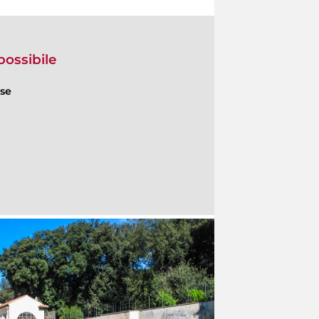
ossibile
ese