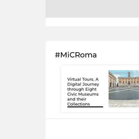
#MiCRoma
Virtual Tours. A
Digital Journey
through Eight
Civic Museums
and their
Collections