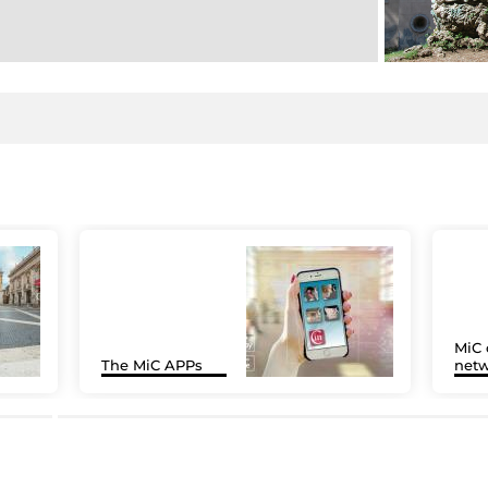
MiC 
The MiC APPs
netw