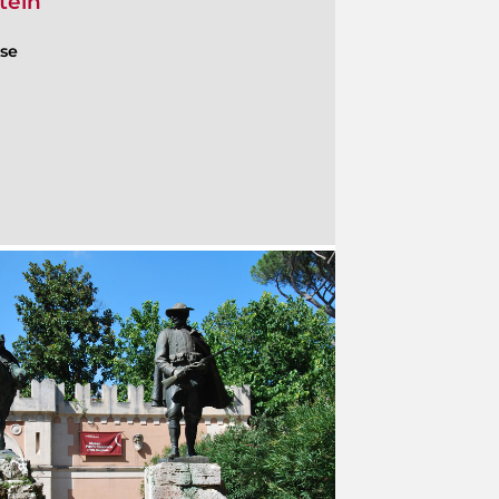
tein
ese