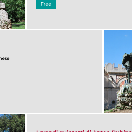
Free
ghese