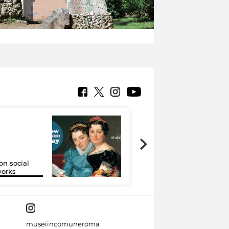
on social
Google Arts &
orks
Culture
museiincomuneroma