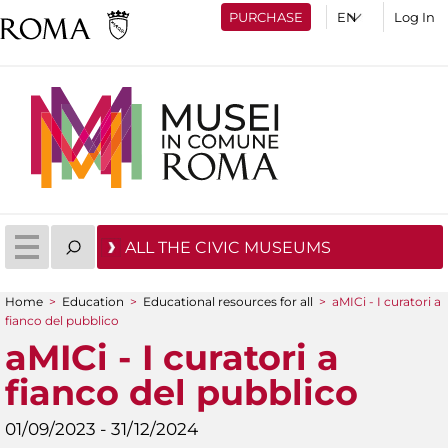
PURCHASE
Log In
ALL THE CIVIC MUSEUMS
Home
>
Education
>
Educational resources for all
>
aMICi - I curatori a
You are here
fianco del pubblico
aMICi - I curatori a
fianco del pubblico
01/09/2023 - 31/12/2024