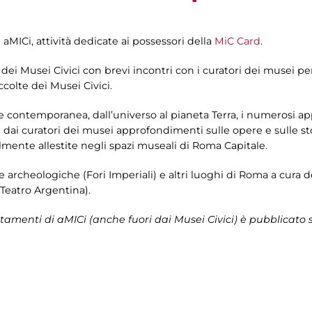
 aMICi, attività dedicate ai possessori della
MiC Card
.
a dei Musei Civici con brevi incontri con i curatori dei musei p
colte dei Musei Civici.
l’arte contemporanea, dall’universo al pianeta Terra, i numerosi 
e dai curatori dei musei approfondimenti sulle opere e sulle st
lmente allestite negli spazi museali di Roma Capitale.
ree archeologiche (Fori Imperiali) e altri luoghi di Roma a cura 
Teatro Argentina).
amenti di aMICi (anche fuori dai Musei Civici) è pubblicato 