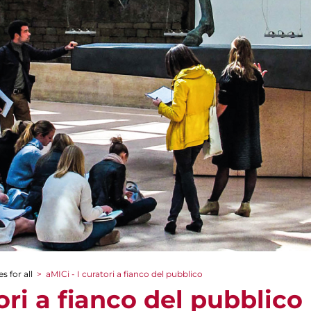
s for all
>
aMICi - I curatori a fianco del pubblico
tori a fianco del pubblico