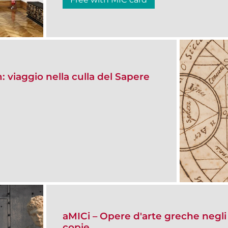
: viaggio nella culla del Sapere
aMICi – Opere d'arte greche negli 
copie