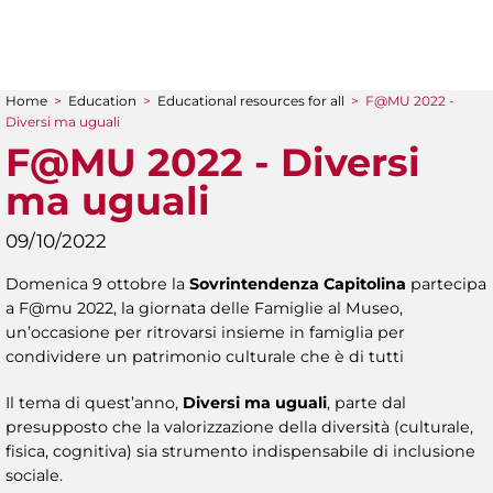
Home
>
Education
>
Educational resources for all
>
F@MU 2022 -
You are here
Diversi ma uguali
F@MU 2022 - Diversi
ma uguali
09/10/2022
Domenica 9 ottobre la
Sovrintendenza Capitolina
partecipa
a F@mu 2022, la giornata delle Famiglie al Museo,
un’occasione per ritrovarsi insieme in famiglia per
condividere un patrimonio culturale che è di tutti
Il tema di quest’anno,
Diversi ma uguali
, parte dal
presupposto che la valorizzazione della diversità (culturale,
fisica, cognitiva) sia strumento indispensabile di inclusione
sociale.