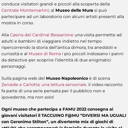
conduce visitatori grandi e piccoli alla scoperta della
Centrale Montemartini
; al
Museo delle Mura
si può
partecipare ad un laboratorio con alcuni artisti presenti alla
mostra in corso.
Alla
Casina del Cardinal Bessarione
una visita permette ad
adulti e bambini di viaggiare indietro nel tempo
ripercorrendo la storia dell’antica dimora, tra aneddoti e
curiosità e al
Museo di Roma
i più piccoli indossano i panni
da detective per scoprire l’identità di due enigmatici
personaggi.
Sulla pagina web del
Museo Napoleonico
è di scena
Zenaide e Carlotta: una lettura sensoriale
.
il video-racconto
fa parte di una serie pensata per il pubblico non e
ipovedente, ma non solo!
Ogni museo che partecipa a FAMU 2022 consegna ai
giovani visitatori il TACCUINO F@MU “DIVERSI MA UGUALI
con Geronimo Stilton”, un divertente mix di giochi di
attività che accompagnerà le famiglie durante la visita al