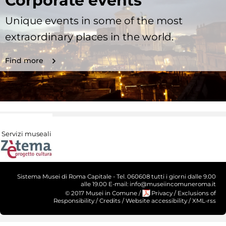
Corporate events
Unique events in some of the most
extraordinary places in the world.
Find more
Servizi museali
Sistema Musei di Roma Capitale - Tel. 060608 tutti i giorni dalle 9.00
alle 19.00 E-mail: info@museiincomuneroma.it
© 2017 Musei in Comune
/
Privacy
/
Exclusions of
Responsibility
/
Credits
/
Website accessibility
/
XML-rss