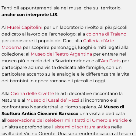
Tanti gli appuntamenti sia nei musei che sul territorio,
anche con interprete LIS
.
Ai
Musei Capitolini
per un laboratorio rivolto ai più piccoli
dedicato al lavoro dell’archeologo; alla
colonna di Traiano
per conoscere il popolo dei Daci; alla
Galleria d’Arte
Moderna
per scoprire personaggi, luoghi e miti legati alla
collezione; al
Museo del Teatro Argentina
per entrare nel
museo più piccolo della Sovrintendenza e all’
Ara Pacis
per
partecipare ad una visita dedicata alle famiglie, con un
particolare accento sulle analogie e le differenze tra la vita
dei bambini in epoca romana e i piccoli di oggi.
Alla
Casina delle Civette
le arti decorative raccontano la
Natura e al
Museo di Casal de’ Pazzi
si incontrano e si
confrontano Neanderthal e Homo sapiens. Al
Museo di
Scultura Antica Giovanni Barracco
una visita è dedicata
all’
osservazione dei celeberrimi ritratti di Omero e Pericle
e
un’altra approfondisce i
sistemi di scrittura antica
nelle
civiltà del Vicino Oriente. Una sorprendente caccia al tesoro