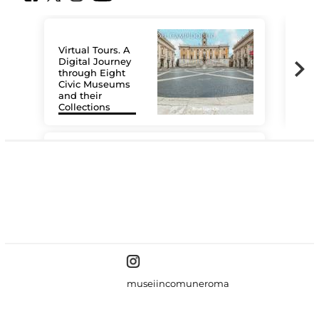
Virtual Tours. A
Digital Journey
through Eight
Civic Museums
and their
Collections
The
#DiscoverMiC
museiincomuneroma