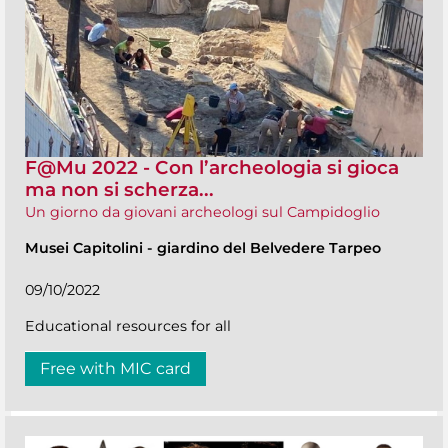
F@Mu 2022 - Con l’archeologia si gioca
ma non si scherza...
Un giorno da giovani archeologi sul Campidoglio
Musei Capitolini
-
giardino del Belvedere Tarpeo
09/10/2022
Educational resources for all
Free with MIC card