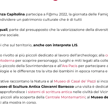
nza Capitolina
partecipa a F@mu 2022, la giornata delle Famig
ondividere un patrimonio culturale che è di tutti
guali
, parte dal presupposto che la valorizzazione della diversità 
one sociale.
 che sul territorio,
anche con interprete LIS
.
 rivolto ai più piccoli dedicato al lavoro dell’archeologo; alla
c
e Moderna
per scoprire personaggi, luoghi e miti legati alla coll
 piccolo della Sovrintendenza e all’
Ara Pacis
per partecipare a
ogie e le differenze tra la vita dei bambini in epoca romana e i
rative raccontano la Natura e al
Museo di Casal de’ Pazzi
si inc
seo di Scultura Antica Giovanni Barracco
una visita è dedicat
 approfondisce i
sistemi di scrittura antica
nelle civiltà del Vi
 piccoli alla scoperta della
Centrale Montemartini
; al
Museo de
i alla mostra in corso.