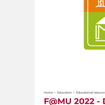
Home
>
Education
>
Educational resource
You are here
F@MU 2022 - D