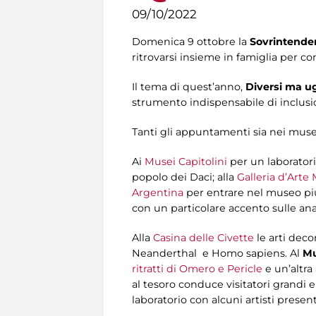
09/10/2022
Domenica 9 ottobre la
Sovrintende
ritrovarsi insieme in famiglia per c
Il tema di quest’anno,
Diversi ma u
strumento indispensabile di inclusi
Tanti gli appuntamenti sia nei musei
Ai
Musei Capitolini
per un laboratorio
popolo dei Daci; alla
Galleria d’Art
Argentina
per entrare nel museo più
con un particolare accento sulle anal
Alla
Casina delle Civette
le arti deco
Neanderthal e Homo sapiens. Al
Mu
ritratti di Omero e Pericle
e un’altra
al tesoro conduce visitatori grandi e
laboratorio con alcuni artisti present