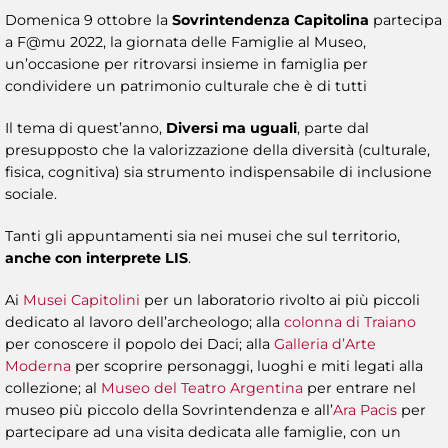
Domenica 9 ottobre la
Sovrintendenza Capitolina
partecipa
a F@mu 2022, la giornata delle Famiglie al Museo,
un’occasione per ritrovarsi insieme in famiglia per
condividere un patrimonio culturale che è di tutti
Il tema di quest’anno,
Diversi ma uguali
, parte dal
presupposto che la valorizzazione della diversità (culturale,
fisica, cognitiva) sia strumento indispensabile di inclusione
sociale.
Tanti gli appuntamenti sia nei musei che sul territorio,
anche con interprete LIS
.
Ai
Musei Capitolini
per un laboratorio rivolto ai più piccoli
dedicato al lavoro dell’archeologo; alla
colonna di Traiano
per conoscere il popolo dei Daci; alla
Galleria d’Arte
Moderna
per scoprire personaggi, luoghi e miti legati alla
collezione; al
Museo del Teatro Argentina
per entrare nel
museo più piccolo della Sovrintendenza e all’
Ara Pacis
per
partecipare ad una visita dedicata alle famiglie, con un