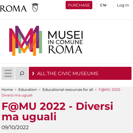
PURCHASE
Log In
ALL THE CIVIC MUSEUMS
Home
>
Education
>
Educational resources for all
>
F@MU 2022 -
You are here
Diversi ma uguali
F@MU 2022 - Diversi
ma uguali
09/10/2022