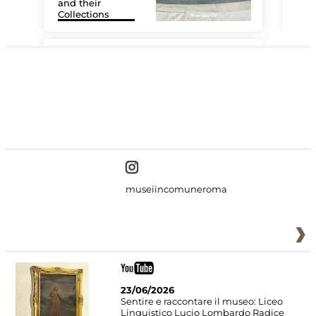
and their
Collections
The
#DiscoverMiC
museiincomuneroma
23/06/2026
Sentire e raccontare il museo: Liceo
Linguistico Lucio Lombardo Radice