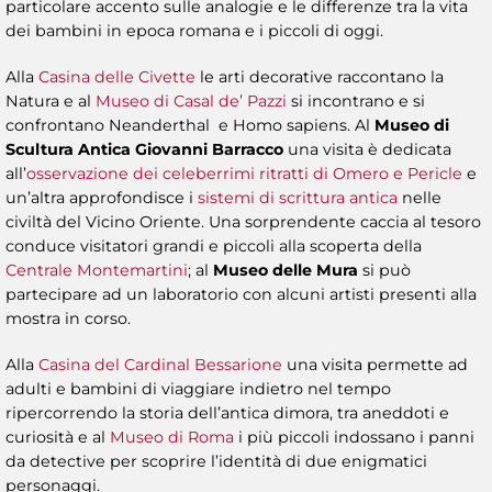
particolare accento sulle analogie e le differenze tra la vita
dei bambini in epoca romana e i piccoli di oggi.
Alla
Casina delle Civette
le arti decorative raccontano la
Natura e al
Museo di Casal de’ Pazzi
si incontrano e si
confrontano Neanderthal e Homo sapiens. Al
Museo di
Scultura Antica Giovanni Barracco
una visita è dedicata
all’
osservazione dei celeberrimi ritratti di Omero e Pericle
e
un’altra approfondisce i
sistemi di scrittura antica
nelle
civiltà del Vicino Oriente. Una sorprendente caccia al tesoro
conduce visitatori grandi e piccoli alla scoperta della
Centrale Montemartini
; al
Museo delle Mura
si può
partecipare ad un laboratorio con alcuni artisti presenti alla
mostra in corso.
Alla
Casina del Cardinal Bessarione
una visita permette ad
adulti e bambini di viaggiare indietro nel tempo
ripercorrendo la storia dell’antica dimora, tra aneddoti e
curiosità e al
Museo di Roma
i più piccoli indossano i panni
da detective per scoprire l’identità di due enigmatici
personaggi.