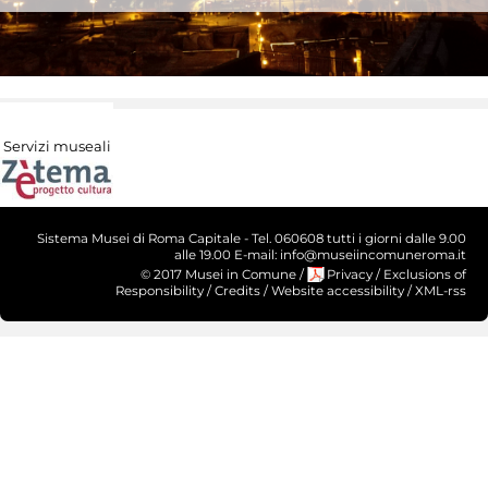
Servizi museali
Sistema Musei di Roma Capitale - Tel. 060608 tutti i giorni dalle 9.00
alle 19.00 E-mail: info@museiincomuneroma.it
© 2017 Musei in Comune
/
Privacy
/
Exclusions of
Responsibility
/
Credits
/
Website accessibility
/
XML-rss