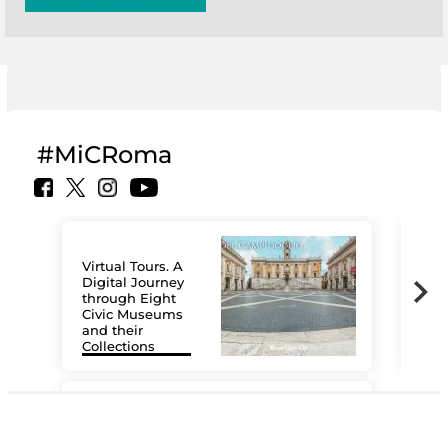
#MiCRoma
Virtual Tours. A
Digital Journey
through Eight
Civic Museums
and their
Collections
The