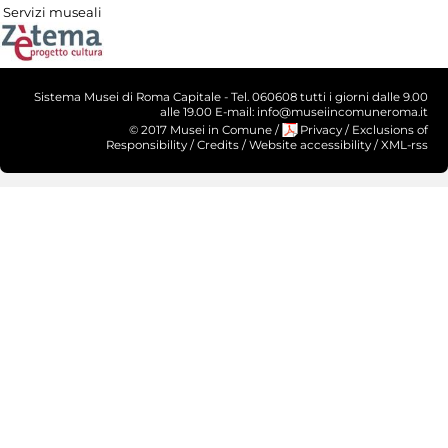
Servizi museali
Sistema Musei di Roma Capitale - Tel. 060608 tutti i giorni dalle 9.00
alle 19.00 E-mail: info@museiincomuneroma.it
© 2017 Musei in Comune
/
Privacy
/
Exclusions of
Responsibility
/
Credits
/
Website accessibility
/
XML-rss