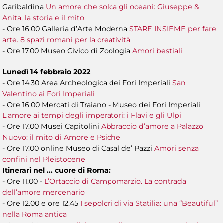
Garibaldina
Un amore che solca gli oceani: Giuseppe &
Anita, la storia e il mito
- Ore 16.00 Galleria d’Arte Moderna
STARE INSIEME per fare
arte. 8 spazi romani per la creatività
- Ore 17.00 Museo Civico di Zoologia
Amori bestiali
Lunedì 14 febbraio 2022
- Ore 14.30 Area Archeologica dei Fori Imperiali
San
Valentino ai Fori Imperiali
- Ore 16.00 Mercati di Traiano - Museo dei Fori Imperiali
L'amore ai tempi degli imperatori: i Flavi e gli Ulpi
- Ore 17.00 Musei Capitolini
Abbraccio d’amore a Palazzo
Nuovo: il mito di Amore e Psiche
- Ore 17.00 online Museo di Casal de’ Pazzi
Amori senza
confini nel Pleistocene
Itinerari nel ... cuore di Roma:
- Ore 11.00 -
L’Ortaccio di Campomarzio. La contrada
dell’amore mercenario
- Ore 12.00 e ore 12.45
I sepolcri di via Statilia: una “Beautiful”
nella Roma antica