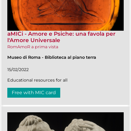
aMICi - Amore e Psiche: una favola per
l'Amore Universale
RomAmoR a prima vista
Museo di Roma
-
Biblioteca al piano terra
15/02/2022
Educational resources for all
Free with MIC card