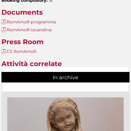
Booking compulsory:
Sì
Documents
RomAmoR programma
RomAmoR locandina
Press Room
CS RomAmoR
Attività correlate
In archive