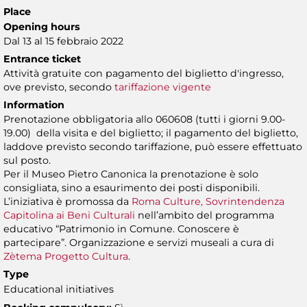
Place
Opening hours
Dal 13 al 15 febbraio 2022
Entrance ticket
Attività gratuite con pagamento del biglietto d'ingresso,
ove previsto, secondo
tariffazione vigente
Information
Prenotazione obbligatoria allo 060608 (tutti i giorni 9.00-
19.00) della visita e del biglietto; il pagamento del biglietto,
laddove previsto secondo tariffazione, può essere effettuato
sul posto.
Per il Museo Pietro Canonica la prenotazione è solo
consigliata, sino a esaurimento dei posti disponibili.
L’iniziativa è promossa da
Roma Culture, Sovrintendenza
Capitolina ai Beni Culturali
nell’ambito del programma
educativo “Patrimonio in Comune. Conoscere è
partecipare”. Organizzazione e servizi museali a cura di
Zètema Progetto Cultura
.
Type
Educational initiatives