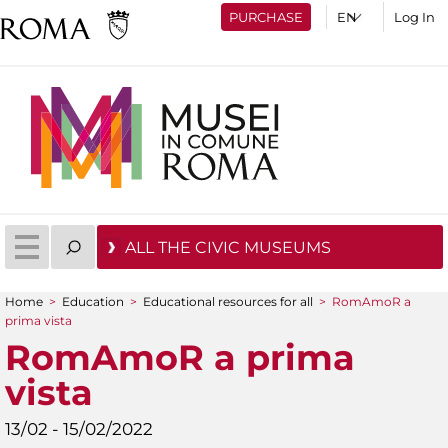
PURCHASE
Log In
ALL THE CIVIC MUSEUMS
Home
>
Education
>
Educational resources for all
>
RomAmoR a
You are here
prima vista
RomAmoR a prima
vista
13/02 - 15/02/2022