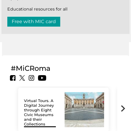
Educational resources for all
Free with MIC card
#MiCRoma
Virtual Tours. A
Digital Journey
through Eight
Civic Museums
and their
Collections
The