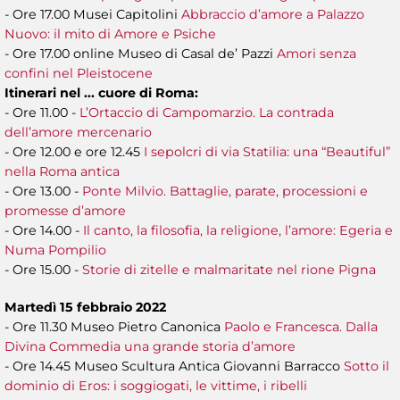
- Ore 17.00 Musei Capitolini
Abbraccio d’amore a Palazzo
Nuovo: il mito di Amore e Psiche
- Ore 17.00 online Museo di Casal de’ Pazzi
Amori senza
confini nel Pleistocene
Itinerari nel ... cuore di Roma:
- Ore 11.00 -
L’Ortaccio di Campomarzio. La contrada
dell’amore mercenario
- Ore 12.00 e ore 12.45
I sepolcri di via Statilia: una “Beautiful”
nella Roma antica
- Ore 13.00 -
Ponte Milvio. Battaglie, parate, processioni e
promesse d’amore
- Ore 14.00 -
Il canto, la filosofia, la religione, l’amore: Egeria e
Numa Pompilio
- Ore 15.00 -
Storie di zitelle e malmaritate nel rione Pigna
Martedì 15 febbraio 2022
- Ore 11.30 Museo Pietro Canonica
Paolo e Francesca. Dalla
Divina Commedia una grande storia d’amore
- Ore 14.45 Museo Scultura Antica Giovanni Barracco
Sotto il
dominio di Eros: i soggiogati, le vittime, i ribelli