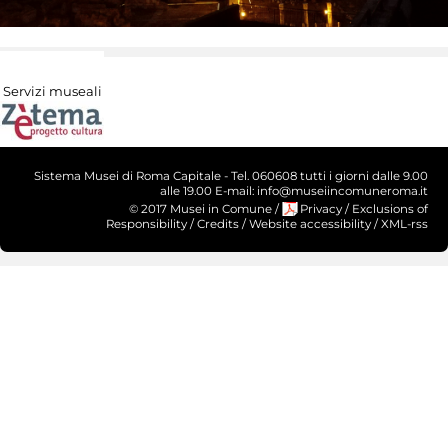
Servizi museali
Sistema Musei di Roma Capitale - Tel. 060608 tutti i giorni dalle 9.00
alle 19.00 E-mail: info@museiincomuneroma.it
© 2017 Musei in Comune
/
Privacy
/
Exclusions of
Responsibility
/
Credits
/
Website accessibility
/
XML-rss