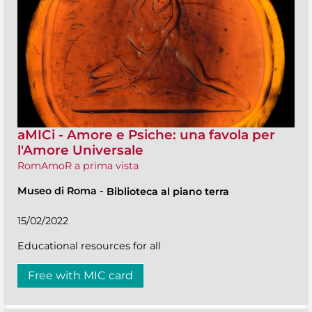
aMICi - Amore e Psiche: una favola per
l'Amore Universale
RomAmoR a prima vista
Museo di Roma
-
Biblioteca al piano terra
15/02/2022
Educational resources for all
Free with MIC card