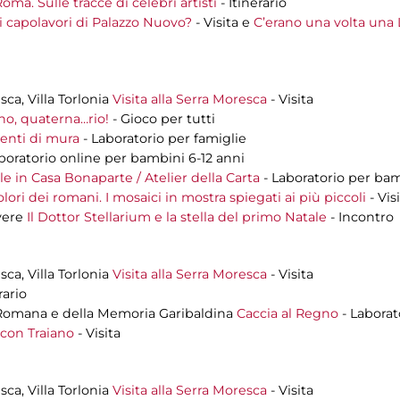
oma. Sulle tracce di celebri artisti
- Itinerario
i capolavori di Palazzo Nuovo?
- Visita e
C’erano una volta una
sca, Villa Torlonia
Visita alla Serra Moresca
- Visita
no, quaterna…rio!
- Gioco per tutti
nti di mura
- Laboratorio per famiglie
boratorio online per bambini 6-12 anni
le in Casa Bonaparte / Atelier della Carta
- Laboratorio per bam
lori dei romani. I mosaici in mostra spiegati ai più piccoli
- Vis
evere
Il Dottor Stellarium e la stella del primo Natale
- Incontro
sca, Villa Torlonia
Visita alla Serra Moresca
- Visita
rario
 Romana e della Memoria Garibaldina
Caccia al Regno
- Laborat
 con Traiano
- Visita
sca, Villa Torlonia
Visita alla Serra Moresca
- Visita