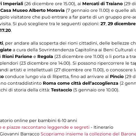
i Imperiali
(26 dicembre ore 15.00), ai
Mercati di Traiano
(29 di
a
Casa
Museo Alberto Moravia
(7 gennaio ore 11.00) e quelle al
ingolo visitatore che può entrare a far parte di un gruppo pre
visita. Si può scegliere tra le seguenti opzioni:
27
,
29 dicembre
17.20
.
ti
, per andare alla scoperta dei rioni cittadini, delle bellezze c
giate
a cura della Sovrintendenza Capitolina ai Beni Cultural
ei
Rioni Parione
e
Regola
(23 dicembre ore 11.00) o li porta a tr
 splendori (23 dicembre ore 14.00). Si possono ripercorrere le
ndi artisti e intellettuali (27 dicembre ore 11.00), o conoscere 
co
conduce lungo via di Ripetta, fino ad arrivare al
Pincio
(29 di
anno contraddistinto
Roma come città dell’accoglienza
(2 genn
chi di storia della città:
Testaccio
(5 gennaio ore 10.00).
atorio online per bambini 6-10 anni
e e piazze raccontano leggende e segreti
- Itinerario
a Giovanni Barracco
Scopriamo insieme la collezione del Barone