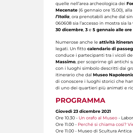
quelle nell’area archeologica dei
For
Mecenate
(6 gennaio ore 15.00), all
l’Italia
, ora prenotabili anche dal s
060608 sia l’accesso in mostra sia la 
30 dicembre
,
3
e
5 gennaio alle ore 
Numerose anche le
attività itineran
legati. Un fitto
calendario di passeg
conduce i partecipanti tra i vicoli d
Massimo
, per scoprirne gli antichi
con i luoghi simbolo descritti dai gra
itinerario che dal
Museo Napoleoni
di conoscere i luoghi storici che h
di uno dei quartieri più animati e ric
PROGRAMMA
Giovedì 23 dicembre 2021
Ore 10.30 -
Un orafo al Museo
- Labor
Ore 11.00 -
Perché si chiama così? Vi
Ore 11.00 - Museo di Scultura Antic