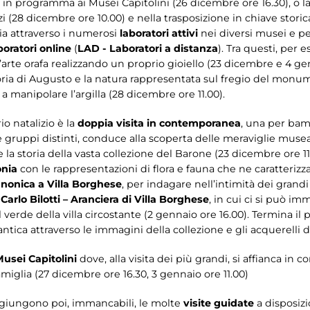
in programma ai Musei Capitolini (26 dicembre ore 16.30), o l
i (28 dicembre ore 10.00) e nella trasposizione in chiave stori
 sia attraverso i numerosi
laboratori attivi
nei diversi musei e per
boratori online
(
LAD - Laboratori a distanza
). Tra questi, per 
’arte orafa realizzando un proprio gioiello (23 dicembre e 4 ge
ria di Augusto e la natura rappresentata sul fregio del monum
 manipolare l’argilla (28 dicembre ore 11.00).
o natalizio è la
doppia visita in contemporanea
, una per bam
e gruppi distinti, conduce alla scoperta delle meraviglie museal
 la storia della vasta collezione del Barone (23 dicembre ore 11
onia
con le rappresentazioni di flora e fauna che ne caratteriz
nonica a Villa Borghese
, per indagare nell’intimità dei grandi
arlo Bilotti – Aranciera di Villa Borghese
, in cui ci si può im
 verde della villa circostante (2 gennaio ore 16.00). Termina i
tica attraverso le immagini della collezione e gli acquerelli di
usei Capitolini
dove, alla visita dei più grandi, si affianca in
famiglia (27 dicembre ore 16.30, 3 gennaio ore 11.00)
aggiungono poi, immancabili, le molte
visite guidate
a disposizi