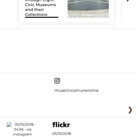
Civic Museums
and their
Collections
The
#DiscoverMiC
museiincomuneroma
05/10/2018