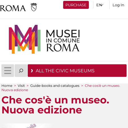
PURCHASE
Log In
ALL THE CIVIC MUSEUMS
Home
>
Visit
>
Guide-books and catalogues
>
Che cos'è un museo.
Nuova edizione
You are here
Che cos'è un museo.
Nuova edizione