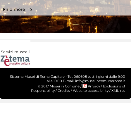
Find more
Servizi museali
Sistema Musei di Roma Capitale - Tel. 060608 tutti i giorni dalle 9.00
alle 19.00 E-mail: info@museiincomuneroma.it
© 2017 Musei in Comune
/
Privacy
/
Exclusions of
Responsibility
/
Credits
/
Website accessibility
/
XML-rss