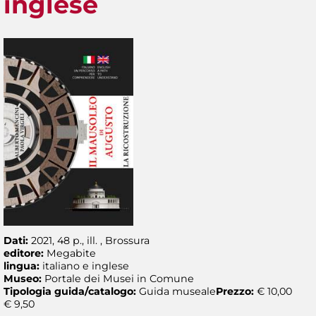
inglese
Dati:
2021, 48 p., ill. , Brossura
editore:
Megabite
lingua:
italiano e inglese
Museo:
Portale dei Musei in Comune
Tipologia guida/catalogo:
Guida museale
Prezzo:
€ 10,00
€ 9,50