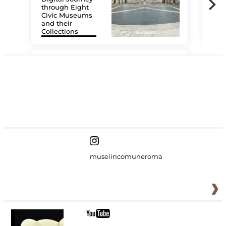
through Eight
Civic Museums
and their
Collections
The
#DiscoverMiC
museiincomuneroma