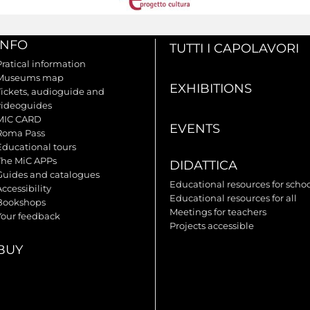
INFO
TUTTI I CAPOLAVORI
Pratical information
Museums map
EXHIBITIONS
Tickets, audioguide and
videoguides
MIC CARD
EVENTS
Roma Pass
Educational tours
The MiC APPs
DIDATTICA
Guides and catalogues
Educational resources for scho
ccessibility
Educational resources for all
Bookshops
Meetings for teachers
Your feedback
Projects accessible
BUY