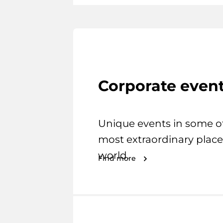
Corporate even
Unique events in some o
most extraordinary place
world.
Find more