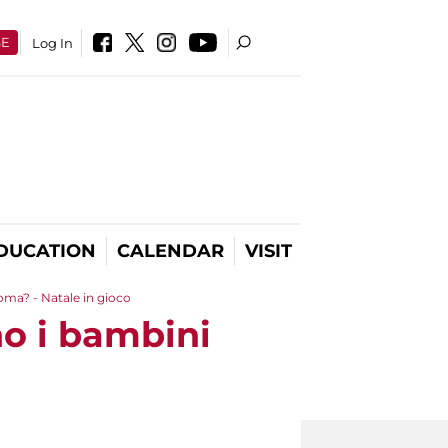
SE
Log In
DUCATION
CALENDAR
VISIT
oma? - Natale in gioco
no i bambini