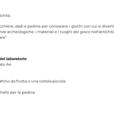
ichità.
cchiere, dadi e pedine per conoscere i giochi con cui si diverti
e archeologiche, i materiali e i luoghi del gioco nell'antichi
are”.
del laboratorio
:
ato A4
ttino da frutta o una ciotola piccola
chetti per le pedine