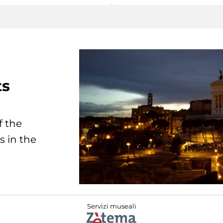
ts
f the
s in the
Servizi museali