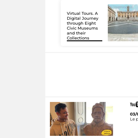
Virtual Tours. A
Digital Journey
through Eight
Civic Museums
and their
Collections
03/
Le p