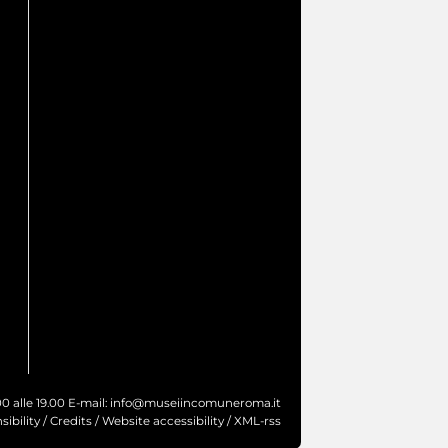
9.00 alle 19.00 E-mail: info@museiincomuneroma.it
ibility
/
Credits
/
Website accessibility
/
XML-rss