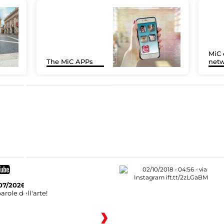
MiC 
The MiC APPs
netw
07/2026
arole dell'arte!