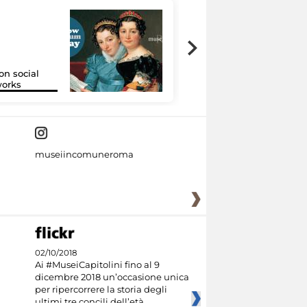
on social
Google Arts &
orks
Culture
museiincomuneroma
02/10/2018
Ai #MuseiCapitolini fino al 9
dicembre 2018 un’occasione unica
per ripercorrere la storia degli
ultimi tre concili dell’età