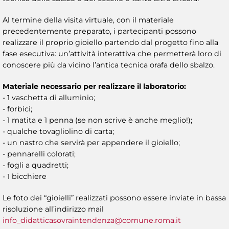
Al termine della visita virtuale, con il materiale
precedentemente preparato, i partecipanti possono
realizzare il proprio gioiello partendo dal progetto fino alla
fase esecutiva: un’attività interattiva che permetterà loro di
conoscere più da vicino l’antica tecnica orafa dello sbalzo.
Materiale necessario per realizzare il laboratorio:
- 1 vaschetta di alluminio;
- forbici;
- 1 matita e 1 penna (se non scrive è anche meglio!);
- qualche tovagliolino di carta;
- un nastro che servirà per appendere il gioiello;
- pennarelli colorati;
- fogli a quadretti;
- 1 bicchiere
Le foto dei “gioielli” realizzati possono essere inviate in bassa
risoluzione all’indirizzo mail
info_didatticasovraintendenza@comune.roma.it