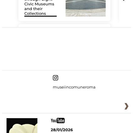
Civic Museums
and their
Collections
The
#DiscoverMiC
museiincomuneroma
28/01/2026