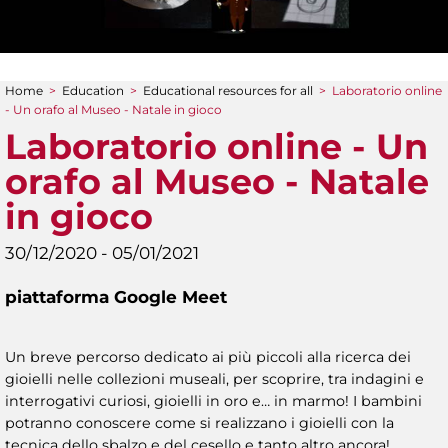
Home
>
Education
>
Educational resources for all
>
Laboratorio online
You are here
- Un orafo al Museo - Natale in gioco
Laboratorio online - Un
orafo al Museo - Natale
in gioco
30/12/2020 - 05/01/2021
piattaforma Google Meet
Un breve percorso dedicato ai più piccoli alla ricerca dei
gioielli nelle collezioni museali, per scoprire, tra indagini e
interrogativi curiosi, gioielli in oro e… in marmo! I bambini
potranno conoscere come si realizzano i gioielli con la
tecnica dello sbalzo e del cesello e tanto altro ancora!