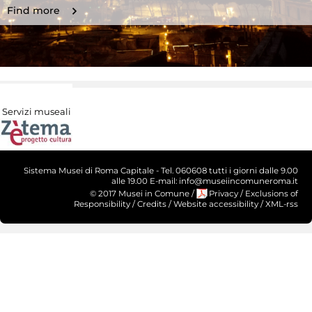
Find more
Servizi museali
Sistema Musei di Roma Capitale - Tel. 060608 tutti i giorni dalle 9.00
alle 19.00 E-mail: info@museiincomuneroma.it
© 2017 Musei in Comune
/
Privacy
/
Exclusions of
Responsibility
/
Credits
/
Website accessibility
/
XML-rss