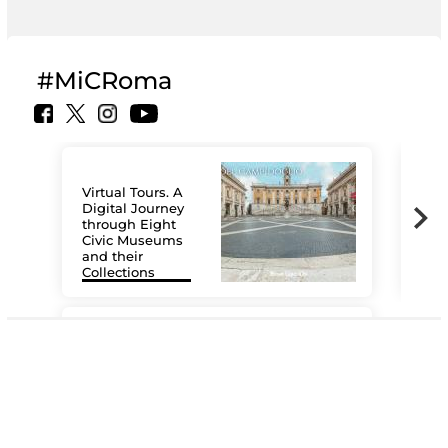
#MiCRoma
Virtual Tours. A
Digital Journey
through Eight
Civic Museums
and their
Collections
The
#DiscoverMiC