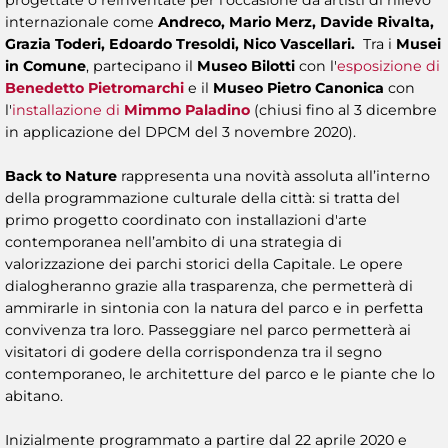
progettate o reinventate per l’occasione da artisti di rilievo
internazionale come
Andreco, Mario Merz, Davide Rivalta,
Grazia Toderi, Edoardo Tresoldi, Nico Vascellari.
Tra i
Musei
in Comune
, partecipano il
Museo Bilotti
con l'
esposizione di
Benedetto Pietromarchi
e il
Museo Pietro Canonica
con
l'
installazione di
Mimmo Paladino
(chiusi
fino al 3 dicembre
in applicazione del DPCM del 3 novembre 2020).
Back to Nature
rappresenta una novità assoluta all’interno
della programmazione culturale della città: si tratta del
primo progetto coordinato con installazioni d'arte
contemporanea nell’ambito di una strategia di
valorizzazione dei parchi storici della Capitale. Le opere
dialogheranno grazie alla trasparenza, che permetterà di
ammirarle in sintonia con la natura del parco e in perfetta
convivenza tra loro. Passeggiare nel parco permetterà ai
visitatori di godere della corrispondenza tra il segno
contemporaneo, le architetture del parco e le piante che lo
abitano.
Inizialmente programmato a partire dal 22 aprile 2020 e