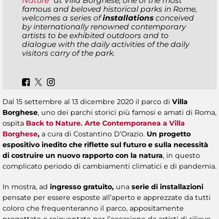
Nature
" at Villa Borghese, one of the most
famous and beloved historical parks in Rome,
welcomes a series of
installations
conceived
by internationally renowned contemporary
artists to be exhibited outdoors and to
dialogue with the daily activities of the daily
visitors carry of the park.
Dal 15 settembre al 13 dicembre 2020 il parco di
Villa
Borghese
, uno dei parchi storici più famosi e amati di Roma,
ospita
Back to Nature. Arte Contemporanea a Villa
Borghese
,
a cura di Costantino D’Orazio.
Un progetto
espositivo inedito che riflette sul futuro e sulla necessità
di costruire un nuovo rapporto con la natura
, in questo
complicato periodo di cambiamenti climatici e di pandemia.
In mostra, ad
ingresso gratuito,
una
serie di installazioni
pensate per essere esposte all’aperto e apprezzate da tutti
coloro che frequenteranno il parco, appositamente