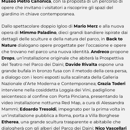
Museo Pietro Canonica
, con la proposta di un percorso di
opere che invitano i visitatori a riscoprire gli spazi del
giardino in chiave contemporanea.
Dallo spettacolare doppio Igloo di
Mario Merz
e alla nuova
opera di
Mimmo Paladino
, dieci grandi bandiere ispirate dai
dettagli delle sculture e della natura del parco, in
Back to
Nature
dialogano opere progettate per l’occasione e opere
che trovano nel parco una nuova identità.
Andreco
propone
Drops
, un’installazione originale che abiterà la Prospettiva
del Teatro nel Parco dei Daini;
Davide Rivalta
espone una
grande bufala in bronzo fusa con il metodo della cera persa,
a dialogo con i leoni esposti sulla scalinata della Galleria
Nazionale d’Arte Moderna e Contemporanea;
Grazia Toderi
interviene nella cosiddetta Loggia dei Vini, padiglione
seicentesco al confine con Porta Pinciana, presentando la
video installazione notturna Red Map, a cura di Alessandra
Mammì;
Edoardo Tresoldi
, impegnato per la prima volta in
un’installazione pubblica a Roma, porta a Villa Borghese
Etherea
, una grande scultura trasparente e abitabile che
dialogherà con gli alberi del Parco dei Daini;
Nico Vascellari