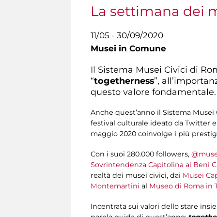
La settimana dei m
11/05 - 30/09/2020
Musei in Comune
Il Sistema Musei Civici di Ro
“
togetherness
”, all’importan
questo valore fondamentale.
Anche quest’anno il Sistema Musei C
festival culturale ideato da Twitter 
maggio 2020 coinvolge i più prestigi
Con i suoi 280.000 followers,
@muse
Sovrintendenza Capitolina ai Beni Cu
realtà dei musei civici, dai
Musei Cap
Montemartini
al
Museo di Roma in T
Incentrata sui valori dello stare ins
parola guida di quest’anno:
togethe