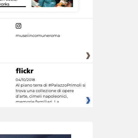
orks
Culture
museiincomuneroma
04/10/2018
Al piano terra di #PalazzoPrimoli si
trova una collezione di opere
d’arte, cimeli napoleonici,
memorie familiari. La