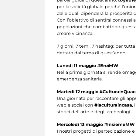
per la società globale perché l’union
dalle quali dipenderà la prosperità d
Con l’obiettivo di sentirsi connessi
popolazioni che combattono questa e
creare vicinanza.
7 giorni, 7 temi, 7 hashtag: per tut
dettato dal tema di quest’anno.
Lunedì 11 maggio
#EroiMW
Nella prima giornata si rende omaggi
emergenza sanitaria.
Martedi 12 maggio #CulturainQu
Una giornata per raccontare gli ap
web e social con
#laculturaincasa
,
storici dell’arte e degli archeologi.
Mercoledì 13 maggio #InsiemeMW
I nostri progetti di partecipazione e