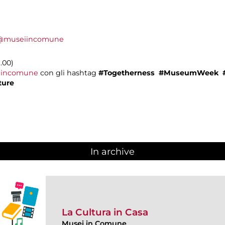
@museiincomune
9.00)
incomune
con gli hashtag
#Togetherness
#MuseumWeek
ure
In archive
La Cultura in Casa
Musei in Comune