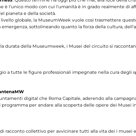
e è l'unico modo con cui l'umanità è in grado realmente di affr
el pianeta e della società.
 a livello globale, la MuseumWeek vuole così trasmettere ques
mergenza, sottolineando quanto la forza della cultura, dell’ar
ta la durata della Museumweek, i Musei del circuito si racconta
o a tutte le figure professionali impegnate nella cura degli 
arantenaMW
puntamenti digital che Roma Capitale, aderendo alla campagn
 il programma per andare alla scoperta delle opere dei Musei i
 di racconto collettivo per avvicinare tutti alla vita dei i muse