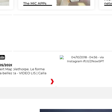
The MiC APPs
netw
05/2026
ert Mapplethorpe. Le forme
a bellezza - VIDEO LIS | Calla