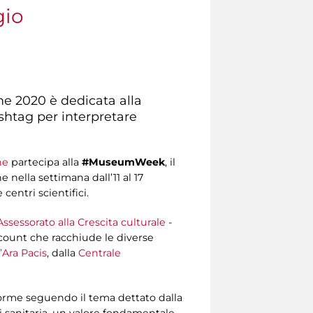
gio
one 2020 è dedicata alla
hashtag per interpretare
ne
partecipa alla
#MuseumWeek
, il
 nella settimana dall’11 al 17
entri scientifici.
Assessorato alla Crescita culturale
-
count che racchiude le diverse
’Ara Pacis
, dalla
Centrale
e forme seguendo il tema dettato dalla
si sanitaria, un valore fondamentale