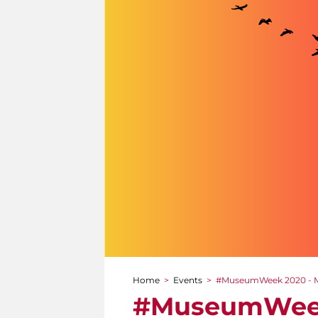
Home
>
Events
>
#MuseumWeek 2020 - M
You are here
#MuseumWeek