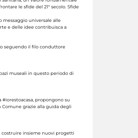
ontare le sfide del 21° secolo. Sfide
to messaggio universale alle
te e delle idee contribuisca a
no seguendo il filo conduttore
spazi museali in questo periodo di
a #iorestoacasa, propongono su
n Comune grazie alla guida degli
i e costruire insieme nuovi progetti