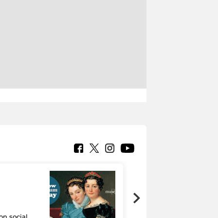
on social
Google Arts &