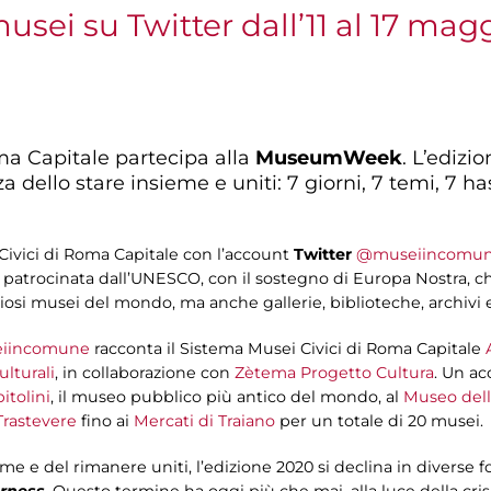
usei su Twitter dall’11 al 17 mag
ma Capitale partecipa alla
MuseumWeek
. L’edizi
za dello stare insieme e uniti: 7 giorni, 7 temi, 7 
ivici di Roma Capitale con l’account
Twitter
@museiincomu
e patrocinata dall’UNESCO, con il sostegno di Europa Nostra, che
osi musei del mondo, ma anche gallerie, biblioteche, archivi e c
iincomune
racconta il Sistema Musei Civici di Roma Capitale
lturali
, in collaborazione con
Zètema Progetto Cultura
. Un ac
itolini
, il museo pubblico più antico del mondo, al
Museo dell
rastevere
fino ai
Mercati di Traiano
per un totale di 20 musei.
ieme e del rimanere uniti, l’edizione 2020 si declina in divers
rness
. Questo termine ha oggi più che mai, alla luce della cri