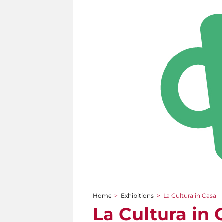
Home
>
Exhibitions
>
La Cultura in Casa
You are here
La Cultura in 