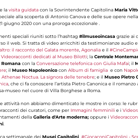
e la
visita guidata
con la Sovrintendente Capitolina
Maria Vitto
peciale alla scoperta di Antonio Canova e delle sue opere nel
 21 giugno 2020 con una proroga eccezionale .
ti speciali riuniti sotto l’hashtag
#ilmuseoincasa
grazie ai q
so il web. Si tratta di video arricchiti da testimonianze audio
'altro: il racconto del Galata morente
,
Agonalia
e il
#CineCampi
n
Videoracconti dedicati al Museo Bilotti
; la
Centrale Montemar
a Romana
con la
Conversazione telefonica con Giulia Mafai
; il
M
ere
; il
Museo Napoleonico
con
Album di famiglia
e con
Napole
n
Athenae Noctua. La signora delle tenebre
; e il
Museo Pietro 
nica
, che ci fa conoscere l’artista Pietro Canonica e il romanzo 
casa-museo nel cuore di Villa Borghese a Roma.
ue attività non abbiamo dimenticato le mostre in corso: le ru
racconti dei curatori, come per
Immagini femminili
e i
Videor
ntamenti della
Galleria d'Arte moderna;
oppure i
Videoraccont
ni
.
rica settimanale dei
Musei Capitolini
#GiocaconiCapitolini - Sco