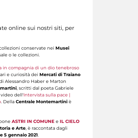
e online sui nostri siti, per
collezioni conservate nei
Musei
le o le collezioni.
ra in compagnia di un dio tenebroso
ri e curiosità dei
Mercati di Traiano
i di Alessandro Haber e Marton
martini
, scritti dal poeta Gabriele
 video dell'
Intervista sulla pace |
o
. Della
Centrale Montemartini
è
pone
ASTRI IN COMUNE
e
IL CIELO
toria e Arte
, è raccontata dagli
e 5 gennaio 2021
.