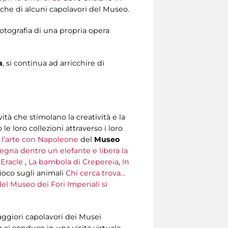
che di alcuni capolavori del Museo.
fotografia di una propria opera
a
, si continua ad arricchire di
vità che stimolano la creatività e la
 loro collezioni attraverso i loro
 l’arte con Napoleone
del
Museo
egna dentro un elefante e libera la
 Eracle
,
La bambola di Crepereia
,
In
gioco sugli animali
Chi cerca trova...
del Museo dei Fori Imperiali si
ggiori capolavori dei Musei
o ci conduce in una visita virtuale