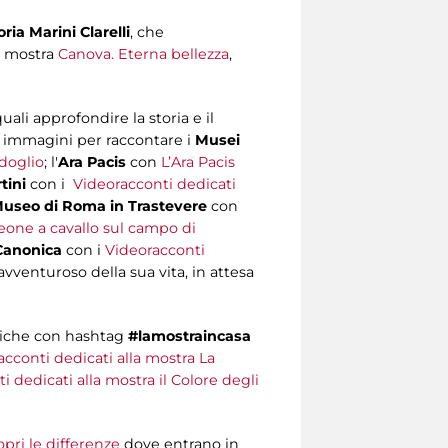
ria Marini Clarelli
, che
la mostra
Canova. Eterna bellezza
,
uali approfondire la storia e il
 e immagini per raccontare i
Musei
doglio
; l'
Ara Pacis
con
L’Ara Pacis
tini
con i
Videoracconti
dedicati
useo di Roma in Trastevere
con
one a cavallo sul campo di
Canonica
con i
Videoracconti
avventuroso della sua vita, in attesa
briche con hashtag
#lamostraincasa
acconti dedicati alla mostra La
i dedicati alla mostra il Colore degli
pri le differenze
dove entrano in