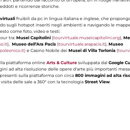
neddoti e ricorrenze storiche.
virtuali
fruibili da pc in lingua italiana e inglese, che propon
ndo sugli hotspot inseriti negli ambienti e navigando le mappe in
sto come foto, video e testi.
tour tra:
Musei Capitolini
(
tourvirtuale.museicapitolini.org
),
Mer
o.it
),
Museo dell’Ara Pacis
(
tourvirtuale.arapacis.it
),
Museo
oleonico.it)
e Casino Nobile dei
Musei di Villa Torlonia
(
tourvi
lla piattaforma online
Arts & Culture
sviluppata dal
Google Cul
i ad alta risoluzione delle opere d'arte più importanti mess
presenti sulla piattaforma con circa
800 immagini ad alta ris
a visita delle sale a 360° con la tecnologia
Street View
.