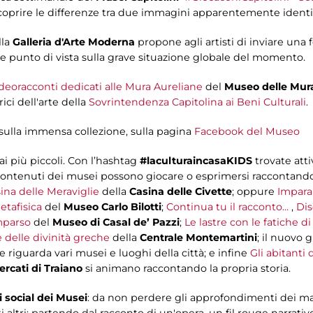
 scoprire le differenze tra due immagini apparentemente identi
lla
Galleria d'Arte Moderna
propone agli artisti di inviare una 
e punto di vista sulla grave situazione globale del momento.
eoracconti dedicati alle Mura Aureliane
del
Museo delle Mur
ici dell'arte della
Sovrintendenza Capitolina ai Beni Culturali
.
sulla immensa collezione, sulla pagina
Facebook del Museo
i più piccoli. Con l’hashtag
#laculturaincasaKIDS
trovate atti
ontenuti dei musei possono giocare o esprimersi raccontando le
ina delle Meraviglie
della
Casina delle Civette
; oppure
Impara
etafisica
del
Museo Carlo Bilotti
;
Continua tu il racconto...
,
Dis
parso
del
Museo di Casal de’ Pazzi
;
Le lastre con le fatiche di
e delle divinità greche
della
Centrale Montemartini
; il nuovo 
 riguarda vari musei e luoghi della città; e infine
Gli abitanti 
ercati di Traiano
si animano raccontando la propria storia.
i social dei Musei
: da non perdere gli approfondimenti dei ma
 altri: partendo dal racconto di un'opera, un fil rouge narrativ