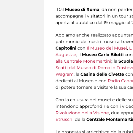
Dal
Museo di Roma
, da non perder
accompagna i visitatori in un tour s
aperta al pubblico dal 19 maggio al
Abbiamo anche realizzato appuntamen
patrimonio dei nostri musei attraver
Capitolini
con
Il Museo dei Musei
,
L
Augustae
; il
Museo Carlo Bilotti
co
alla Centrale Monemartini
;
la
Scuol
Scatti dal Museo di Roma in Trastev
Wagram
; la
Casina delle Civette
co
dedicati al Museo
e con
Radio Cano
di potere tornare a visitare la sua 
Con la chiusura dei musei e delle s
intendono approfondirle con i video
Rivoluzione della Visione
, due appu
Etruschi
della
Centrale Montemarti
La proposta si arricchisce della rub