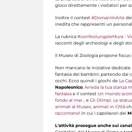
gioco direttamente i visitatori per
Inoltre il contest
#DomaniInArte
de
inedita che rappresenti un personal
La rubrica
#conNoilungoleMura - Vid
racconti degli archeologi e degli stor
Il Museo di Zoologia propone focus 
Non mancano le iniziative dedicate a
fantasia dei bambini: partendo dai c
occhi. Ecco quindi i giochi de
La Cas
Napoleonico
;
Arreda la tua stanza m
fantasia
e il contest
Un mondo scom
fondo al mar...
e
Gli Olimpi. Le statu
animali al Museo, animali in Città
che
raccontano!
in cui i capolavori dei
M
L'attività prosegue anche sui canal
Capitolini, del Museo di Roma e tanti