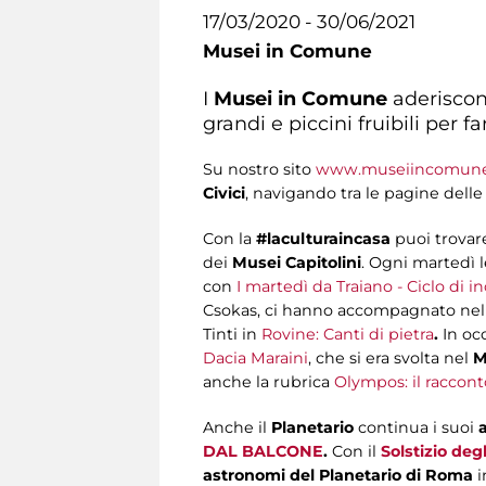
17/03/2020 - 30/06/2021
Musei in Comune
I
Musei in Comune
aderisco
grandi e piccini fruibili per 
Su nostro sito
www.museiincomune
Civici
, navigando tra le pagine delle 
Con la
#laculturaincasa
puoi trova
dei
Musei Capitolini
. Ogni martedì l
con
I martedì da Traiano - Ciclo di i
Csokas, ci hanno accompagnato nella 
Tinti in ​
Rovine: Canti di pietra
.
In oc
Dacia Maraini
, che si era svolta nel
Mu
anche la rubrica
Olympos: il raccont
Anche il
Planetario
continua i suoi
DAL BALCONE
.
Con il
Solstizio degl
astronomi del Planetario di Roma
i