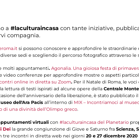
no a
#laculturaincasa
con tante iniziative, pubblicat
farvi compagnia.
roma.it
si possono conoscere e approfondire le straordinarie 
diverse sedi e scegliendo il percorso fotografico attraverso le sa
re molti appuntamenti
.
Agonalia. Una gioiosa festa di primave
e video conferenze per approfondire mostre o aspetti particola
ncontri online in diretta su Zoom
.
Per il Natale di Roma, le voc
lettura di testi ispirati ad alcune opere della
Centrale Monte
casione dell'anniversario della liberazione, è stato pubblicato il
seo dell'Ara Pacis
all’interno di
MIX – Incontriamoci al muse
o di una divinità dell’Olimpo greco
.
appuntamenti virtuali
con
#laculturaincasa del Planetario
pro
i Dei
la grande congiunzione di Giove e Saturno fra
Scienza, S
n tre incontri in diretta web nei giorni
20 e 27 dicembre 2020 