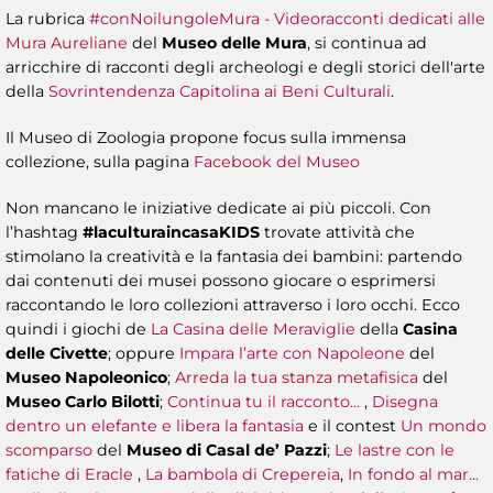
La rubrica
#conNoilungoleMura - Videoracconti dedicati alle
Mura Aureliane
del
Museo delle Mura
, si continua ad
arricchire di racconti degli archeologi e degli storici dell'arte
della
Sovrintendenza Capitolina ai Beni Culturali
.
Il Museo di Zoologia propone focus sulla immensa
collezione, sulla pagina
Facebook del Museo
Non mancano le iniziative dedicate ai più piccoli. Con
l’hashtag
#laculturaincasaKIDS
trovate attività che
stimolano la creatività e la fantasia dei bambini: partendo
dai contenuti dei musei possono giocare o esprimersi
raccontando le loro collezioni attraverso i loro occhi. Ecco
quindi i giochi de
La Casina delle Meraviglie
della
Casina
delle Civette
; oppure
Impara l’arte con Napoleone
del
Museo Napoleonico
;
Arreda la tua stanza metafisica
del
Museo Carlo Bilotti
;
Continua tu il racconto...
,
Disegna
dentro un elefante e libera la fantasia
e il contest
Un mondo
scomparso
del
Museo di Casal de’ Pazzi
;
Le lastre con le
fatiche di Eracle
,
La bambola di Crepereia
,
In fondo al mar...