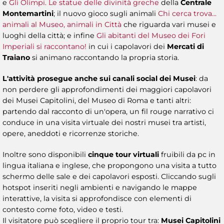
e
Gli Olimpi. Le statue delle divinità greche
della
Centrale
Montemartini
; il nuovo gioco sugli animali
Chi cerca trova...
animali al Museo, animali in Città
che riguarda vari musei e
luoghi della città; e infine
Gli abitanti del Museo dei Fori
Imperiali si raccontano!
in cui i capolavori dei
Mercati di
Traiano
si animano raccontando la propria storia.
L'attività prosegue anche sui canali social dei Musei
: da
non perdere gli approfondimenti dei maggiori capolavori
dei Musei Capitolini, del Museo di Roma e tanti altri:
partendo dal racconto di un'opera, un fil rouge narrativo ci
conduce in una visita virtuale dei nostri musei tra artisti,
opere, aneddoti e ricorrenze storiche.
Inoltre sono disponibili
cinque tour virtuali
fruibili da pc in
lingua italiana e inglese, che propongono una visita a tutto
schermo delle sale e dei capolavori esposti. Cliccando sugli
hotspot inseriti negli ambienti e navigando le mappe
interattive, la visita si approfondisce con elementi di
contesto come foto, video e testi.
Il visitatore può scegliere il proprio tour tra:
Musei Capitolini