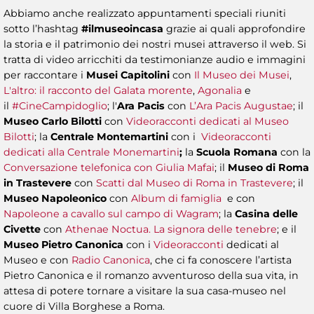
Abbiamo anche realizzato appuntamenti speciali riuniti
sotto l’hashtag
#ilmuseoincasa
grazie ai quali approfondire
la storia e il patrimonio dei nostri musei attraverso il web. Si
tratta di video arricchiti da testimonianze audio e immagini
per raccontare i
Musei Capitolini
con
Il Museo dei Musei
,
L'altro: il racconto del Galata morente
,
Agonalia
e
il
#CineCampidoglio
; l'
Ara Pacis
con
L’Ara Pacis Augustae
; il
Museo Carlo Bilotti
con
Videoracconti dedicati al Museo
Bilotti
; la
Centrale Montemartini
con i
Videoracconti
dedicati alla Centrale Monemartini
;
la
Scuola Romana
con la
Conversazione telefonica con Giulia Mafai
; il
Museo di Roma
in Trastevere
con
Scatti dal Museo di Roma in Trastevere
; il
Museo Napoleonico
con
Album di famiglia
e con
Napoleone a cavallo sul campo di Wagram
; la
Casina delle
Civette
con
Athenae Noctua. La signora delle tenebre
; e il
Museo Pietro Canonica
con i
Videoracconti
dedicati al
Museo
e con
Radio Canonica
, che ci fa conoscere l’artista
Pietro Canonica e il romanzo avventuroso della sua vita, in
attesa di potere tornare a visitare la sua casa-museo nel
cuore di Villa Borghese a Roma.