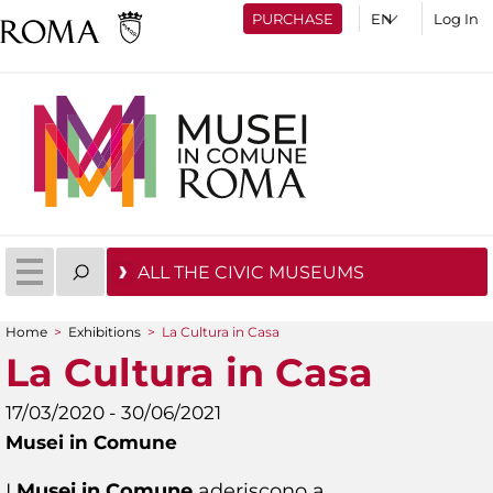
PURCHASE
Log In
ALL THE CIVIC MUSEUMS
Home
>
Exhibitions
>
La Cultura in Casa
You are here
La Cultura in Casa
17/03/2020 - 30/06/2021
Musei in Comune
I
Musei in Comune
aderiscono a