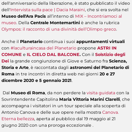
dell'anniversario della liberazione, è stato pubblicato il video
dell'
Intervista sulla pace | Dacia Maraini
, che si era svolta nel
Museo dell'Ara Pacis
all’interno di
MIX – Incontriamoci al
museo
. Della
Centrale Montemartini
è anche la rubrica
Olympos: il racconto di una divinità dell’Olimpo greco
.
Anche il
Planetario
continua i suoi
appuntamenti virtuali
con
#laculturaincasa del Planetario
propone
ASTRI IN
COMUNE
e
IL CIELO DAL BALCONE
.
Con il
Solstizio degli
Dei
la grande congiunzione di Giove e Saturno fra
Scienza,
Storia e Arte
, è raccontata dagli
astronomi del Planetario di
Roma
in tre incontri in diretta web nei giorni
20 e 27
dicembre 2020 e 5 gennaio 2021
.
Dal
Museo di Roma
, da non perdere la
visita guidata
con la
Sovrintendente Capitolina
Maria Vittoria Marini Clarelli
, che
accompagna i visitatori in un tour speciale alla scoperta di
Antonio Canova e delle sue opere nella mostra
Canova.
Eterna bellezza
, aperta al pubblico dal 19 maggio al 21
giugno 2020 con una proroga eccezionale .