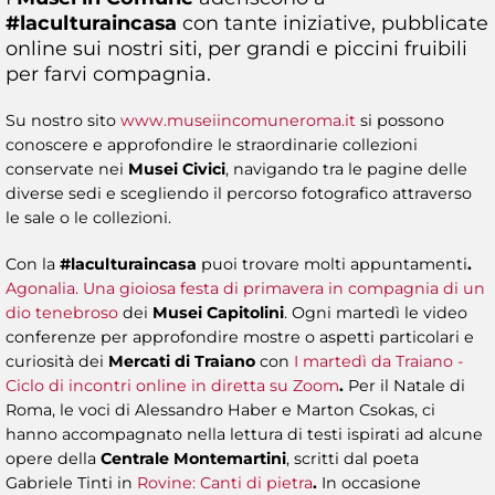
#laculturaincasa
con tante iniziative, pubblicate
online sui nostri siti, per grandi e piccini fruibili
per farvi compagnia.
Su nostro sito
www.museiincomuneroma.it
si possono
conoscere e approfondire le straordinarie collezioni
conservate nei
Musei Civici
, navigando tra le pagine delle
diverse sedi e scegliendo il percorso fotografico attraverso
le sale o le collezioni.
Con la
#laculturaincasa
puoi trovare molti appuntamenti
.
Agonalia. Una gioiosa festa di primavera in compagnia di un
dio tenebroso
dei
Musei Capitolini
. Ogni martedì le video
conferenze per approfondire mostre o aspetti particolari e
curiosità dei
Mercati di Traiano
con
I martedì da Traiano -
Ciclo di incontri online in diretta su Zoom
.
Per il Natale di
Roma, le voci di Alessandro Haber e Marton Csokas, ci
hanno accompagnato nella lettura di testi ispirati ad alcune
opere della
Centrale Montemartini
, scritti dal poeta
Gabriele Tinti in ​
Rovine: Canti di pietra
.
In occasione