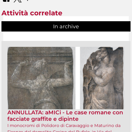
Attività correlate
In archive
ANNULLATA: aMICi - Le case romane con
facciate graffite e dipinte
I monocromi di Polidoro di Caravaggio e Maturino da