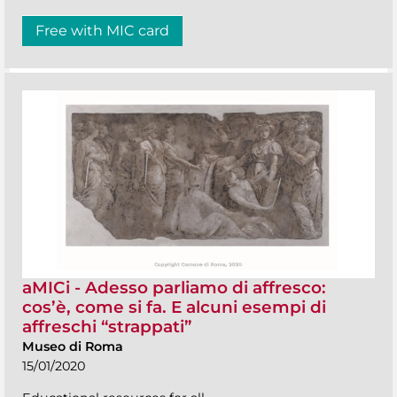
Free with MIC card
aMICi - Adesso parliamo di affresco:
cos’è, come si fa. E alcuni esempi di
affreschi “strappati”
Museo di Roma
15/01/2020