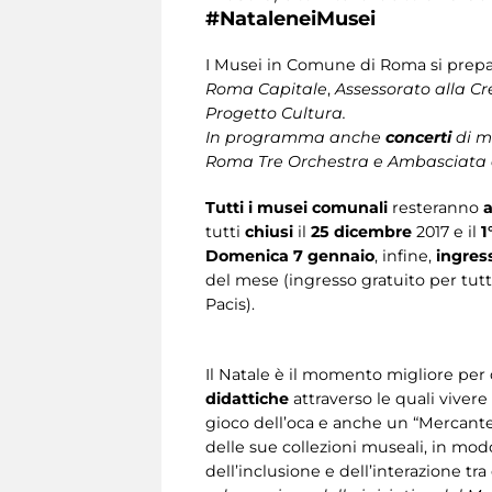
#NataleneiMusei​
I Musei in Comune di Roma si prepar
Roma Capitale
,
Assessorato alla Cr
Progetto Cultura.
In programma anche
concerti
di mu
Roma Tre Orchestra e Ambasciata d
Tutti i musei comunali
resteranno
a
tutti
chiusi
il
25 dicembre
2017 e il
1
Domenica 7 gennaio
, infine,
ingres
del mese (ingresso gratuito per tut
Pacis).
Il Natale è il momento migliore per di
didattiche
attraverso le quali vivere
gioco dell’oca e anche un “Mercante 
delle sue collezioni museali, in mod
dell’inclusione e dell’interazione tra 