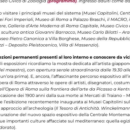
useo Civico di Zoologia
(programma)
. Ingresso adulti come da
 visitare i principali musei del sistema (
Musei Capitolini, Cen
i Fori Imperiali
,
Museo di Roma
a Palazzo Braschi,
il MACRO
,
ere
,
Galleria d’Arte Moderna di Roma Capitale
,
Museo Civico 
 scultura antica Giovanni Barracco
,
Museo Carlo Bilotti – Ar
seo Pietro Canonica
a Villa Borghese,
Museo della Repubbli
zi – Deposito Pleistocenico, Villa di Massenzio
).
lezioni permanenti presenti al loro interno e conoscere da vic
pali esposizioni ricordiamo la mostra dedicata all’artista giap
del maestro
),
con apertura serale straordinaria dalle 19.30 all
 un’ora prima). E, ancora, l’affascinante percorso espositivo al
pera di Roma attraverso le opere di artisti, disegnatori, costu
o dell’Opera di Roma sulla frontiera dell’arte da Picasso a Kent
casione dei 1900 anni dalla sua morte ai Mercati di Traiano – M
 e l’esibizione recentemente inaugurata ai Musei Capitolini s
approccio all’archeologia (
Il Tesoro di Antichità. Winckelman
naugurazione del nuovo spazio espositivo della Centrale Montema
ue importanti culture affacciate sul mediterraneo: quella egizi
dorato
).