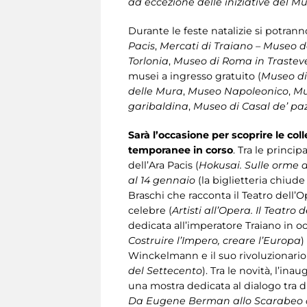
ad eccezione delle iniziative del M
Durante le feste natalizie si potranno
Pacis
,
Mercati di Traiano – Museo de
Torlonia
,
Museo di Roma in Trastev
musei a ingresso gratuito (
Museo di
delle Mura
,
Museo Napoleonico
,
Mu
garibaldina
,
Museo di Casal de’ paz
Sarà l’occasione per scoprire le col
temporanee
in corso
. Tra le princi
dell’Ara Pacis (
Hokusai. Sulle orme 
al 14 gennaio
(la biglietteria chiude
Braschi che racconta il Teatro dell’O
celebre (
Artisti all’Opera. Il Teatr
dedicata all’imperatore Traiano in oc
Costruire l’Impero, creare l’Europa
)
Winckelmann e il suo rivoluzionario 
del Settecento
). Tra le novità, l’i
una mostra dedicata al dialogo tra d
Da Eugene Berman allo Scarabeo 