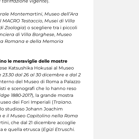
 tariffazione vigente
).
trale Montemartini
,
Museo dell’Ara
il MACRO Testaccio
,
Musei di Villa
di Zoologia
) o scegliere tra i piccoli
anciera di Villa Borghese
,
Museo
ca Romana e della Memoria
ino le meraviglie delle
mostre
ponese Katsushika Hokusai al Museo
e 23.30 dal 26 al 30 dicembre e dal 2
l’interno del Museo di Roma a Palazzo
misti e scenografi che lo hanno reso
ridge 1880-2017
), la grande mostra
useo dei Fori Imperiali (
Traiano.
ullo studioso Johann Joachim
n e il Museo Capitolino nella Roma
rtini, che dal 21 dicembre accoglie
a e quella etrusca (
Egizi Etruschi.