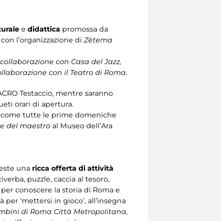
turale
e
didattica
promossa da
con l’organizzazione di
Zètema
 collaborazione con Casa del Jazz,
ollaborazione con il Teatro di Roma.
MACRO Testaccio, mentre saranno
eti orari di apertura.
come tutte le prime domeniche
me del maestro
al Museo dell’Ara
feste una
ricca offerta di attività
verba, puzzle, caccia al tesoro,
 per conoscere la storia di Roma e
per ‘mettersi in gioco’, all’insegna
mbini di Roma Città Metropolitana,