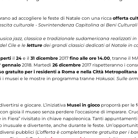
ano ad accogliere le feste di Natale con una ricca
offerta cul
escita culturale - Sovrintendenza Capitolina ai Beni Culturali
sica jazz, classica e tradizionale sudamericana realizzati in
el Cile e le
letture
dei grandi classici dedicati al Natale in c
perti
il
24
e il
31 dicembre
2017
fino alle ore 14.00
, tranne il 
° gennaio
2018. Martedì
26 dicembre
2017 rispetteranno i consu
so gratuito per i residenti a Roma e nella Città Metropolitana
ti i musei e le mostre in programma tranne
Hokusai. Sulle or
vertirsi e giocare. L’iniziativa
Musei in gioco
proporrà per le 
 con gioia il museo senza perdere l’occasione di imparare. Cruci
in Fiera” rivisitato in chiave napoleonica. Tanti appuntamenti
o inusuale e divertente, anche durante le feste. Un’opportunità 
diversi pubblici (
L’offerta è completamente gratuita per i ba