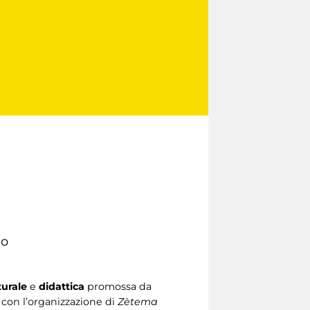
io
turale
e
didattica
promossa da
con l’organizzazione di
Zètema