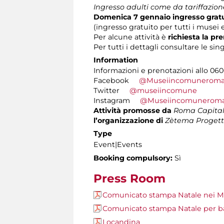
Ingresso adulti come da tariffazion
Domenica 7 gennaio
ingresso gratu
(ingresso gratuito per tutti i muse
Per alcune attività è
richiesta la pr
Per tutti i dettagli consultare le sing
Information
Informazioni e prenotazioni allo 0606
Facebook
@Museiincomunerom
Twitter
@museiincomune
Instagram
@Museiincomunerom
Attività promosse da
Roma Capita
l’organizzazione di
Zètema Progett
Type
Event|Events
Booking compulsory:
Sì
Press Room
Comunicato stampa Natale nei M
Comunicato stampa Natale per 
Locandina