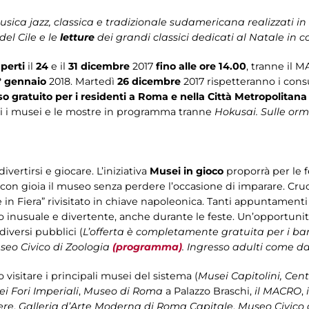
sica jazz, classica e tradizionale sudamericana realizzati in
el Cile e le
letture
dei grandi classici dedicati al Natale in c
perti
il
24
e il
31 dicembre
2017
fino alle ore 14.00
, tranne il 
° gennaio
2018. Martedì
26 dicembre
2017 rispetteranno i consu
so gratuito per i residenti a Roma e nella Città Metropolitana
ti i musei e le mostre in programma tranne
Hokusai. Sulle or
vertirsi e giocare. L’iniziativa
Musei in gioco
proporrà per le 
 con gioia il museo senza perdere l’occasione di imparare. Cruci
in Fiera” rivisitato in chiave napoleonica. Tanti appuntamenti
o inusuale e divertente, anche durante le feste. Un’opportunità 
diversi pubblici (
L’offerta è completamente gratuita per i ba
useo Civico di Zoologia
(programma)
. Ingresso adulti come da
 visitare i principali musei del sistema (
Musei Capitolini, Cen
i Fori Imperiali
,
Museo di Roma
a Palazzo Braschi,
il MACRO
,
ere
,
Galleria d’Arte Moderna di Roma Capitale
,
Museo Civico 