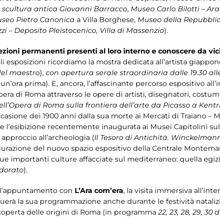
 scultura antica Giovanni Barracco
,
Museo Carlo Bilotti – Ar
seo Pietro Canonica
a Villa Borghese,
Museo della Repubbli
zi – Deposito Pleistocenico, Villa di Massenzio
).
lezioni permanenti presenti al loro interno e conoscere da vic
pali esposizioni ricordiamo la mostra dedicata all’artista giap
del maestro
),
con apertura serale straordinaria dalle 19.30 all
 un’ora prima). E, ancora, l’affascinante percorso espositivo al
pera di Roma attraverso le opere di artisti, disegnatori, costu
o dell’Opera di Roma sulla frontiera dell’arte da Picasso a Kent
casione dei 1900 anni dalla sua morte ai Mercati di Traiano – M
 e l’esibizione recentemente inaugurata ai Musei Capitolini s
approccio all’archeologia (
Il Tesoro di Antichità. Winckelman
naugurazione del nuovo spazio espositivo della Centrale Montema
ue importanti culture affacciate sul mediterraneo: quella egizi
dorato
).
à l’appuntamento con
L’Ara com’era
, la visita immersiva all’int
nuerà la sua programmazione anche durante le festività natali
 scoperta delle origini di Roma (in programma
22, 23, 28, 29, 30 