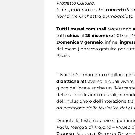
Progetto Cultura.
In programma anche
concerti
di mu
Roma Tre Orchestra e Ambasciata d
Tutti i musei comunali
resteranno
a
tutti
chiusi
il
25 dicembre
2017 e il
1
Domenica 7 gennaio
, infine,
ingres
del mese (ingresso gratuito per tut
Pacis).
Il Natale è il momento migliore per di
didattiche
attraverso le quali vivere
gioco dell’oca e anche un “Mercante 
delle sue collezioni museali, in mod
dell’inclusione e dell’interazione tra 
ad eccezione delle iniziative del M
Durante le feste natalizie si potranno
Pacis
,
Mercati di Traiano – Museo de
Torlonia
,
Museo di Roma in Trastev