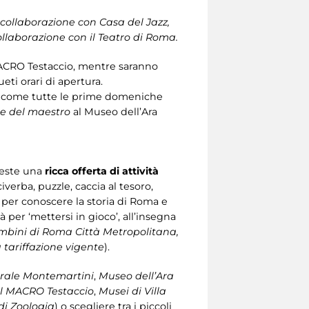
 collaborazione con Casa del Jazz,
ollaborazione con il Teatro di Roma.
MACRO Testaccio, mentre saranno
eti orari di apertura.
come tutte le prime domeniche
me del maestro
al Museo dell’Ara
feste una
ricca offerta di attività
verba, puzzle, caccia al tesoro,
 per conoscere la storia di Roma e
per ‘mettersi in gioco’, all’insegna
mbini di Roma Città Metropolitana,
 tariffazione vigente
).
trale Montemartini
,
Museo dell’Ara
il MACRO Testaccio
,
Musei di Villa
di Zoologia
) o scegliere tra i piccoli