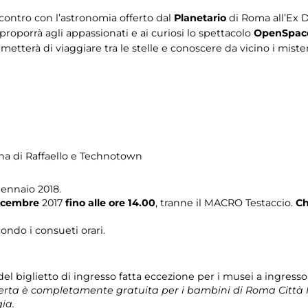
contro con l’astronomia offerto dal
Planetario
di Roma all’Ex 
roporrà agli appassionati e ai curiosi lo spettacolo
OpenSpace
tterà di viaggiare tra le stelle e conoscere da vicino i miste
na di Raffaello e Technotown
gennaio 2018.
icembre
2017
fino alle ore 14.00
, tranne il MACRO Testaccio.
Ch
ondo i consueti orari.
el biglietto di ingresso fatta eccezione per i musei a ingresso
ferta è completamente gratuita per i bambini di Roma Città 
ia.