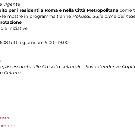
e vigente
ito per i residenti a Roma e nella Città Metropolitana
come t
i e le mostre in programma tranne
Hokusai. Sulle orme del ma
enotazione
ole iniziative
08 tutti i giorni ore 9.00 - 19.00
a
a
le
,
Assessorato alla Crescita culturale - Sovrintendenza Capito
o Cultura.
usei
bambini