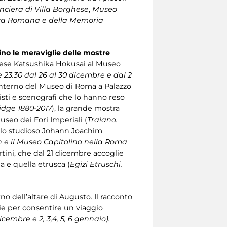
anciera di Villa Borghese
,
Museo
ca Romana e della Memoria
ino le meraviglie delle
mostre
ponese Katsushika Hokusai al Museo
e 23.30 dal 26 al 30 dicembre e dal 2
l’interno del Museo di Roma a Palazzo
misti e scenografi che lo hanno reso
ridge 1880-2017
), la grande mostra
useo dei Fori Imperiali (
Traiano.
ullo studioso Johann Joachim
n e il Museo Capitolino nella Roma
rtini, che dal 21 dicembre accoglie
a e quella etrusca (
Egizi Etruschi.
erno dell’altare di Augusto. Il racconto
zie per consentire un viaggio
dicembre e 2, 3,4, 5, 6 gennaio).