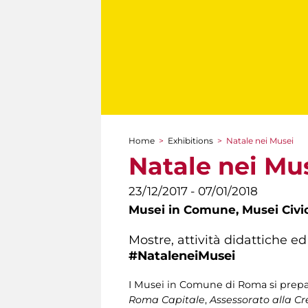
Home
>
Exhibitions
>
Natale nei Musei
You are here
Natale nei Mu
23/12/2017 - 07/01/2018
Musei in Comune,
Musei Civi
Mostre, attività didattiche 
#NataleneiMusei​
I Musei in Comune di Roma si prepar
Roma Capitale
,
Assessorato alla Cr