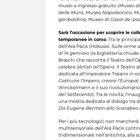
musei a ingresso gratuito (
Museo di
delle Mura
,
Museo Napoleonico
,
Mu
garibaldina
,
Museo di Casal de’ paz
Sarà l’occasione per scoprire le col
temporanee
in corso
. Tra le princi
dell’Ara Pacis (
Hokusai. Sulle orme 
al 14 gennaio
(la biglietteria chiude
Braschi che racconta il Teatro dell’O
celebre (
Artisti all’Opera. Il Teatr
dedicata all’imperatore Traiano in oc
Costruire l’Impero, creare l’Europa
)
Winckelmann e il suo rivoluzionario 
del Settecento
). Tra le novità, l’i
una mostra dedicata al dialogo tra d
Da Eugene Berman allo Scarabeo 
Per i più tecnologici non mancher
multisensoriale dell’Ara Pacis conti
tridimensionale nell’antichità, alla