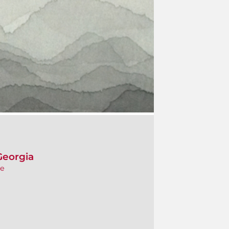
 Georgia
re