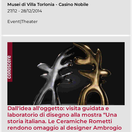
Musei di Villa Torlonia
-
Casino Nobile
27/12 - 28/12/2014
Event|Theater
Dall'idea all'oggetto: visita guidata e
laboratorio di disegno alla mostra “Una
storia italiana. Le Ceramiche Rometti
rendono omaggio al designer Ambrogio