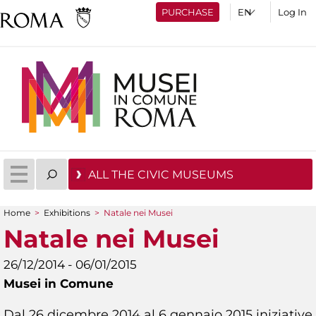
PURCHASE
Log In
ALL THE CIVIC MUSEUMS
Home
>
Exhibitions
>
Natale nei Musei
You are here
Natale nei Musei
26/12/2014 - 06/01/2015
Musei in Comune
Dal 26 dicembre 2014 al 6 gennaio 2015 iniziative