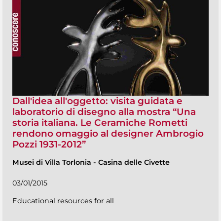
Dall'idea all'oggetto: visita guidata e
laboratorio di disegno alla mostra “Una
storia italiana. Le Ceramiche Rometti
rendono omaggio al designer Ambrogio
Pozzi 1931-2012”
Musei di Villa Torlonia
-
Casina delle Civette
03/01/2015
Educational resources for all