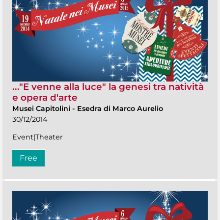
..."E venne alla luce" la genesi tra natività
e opera d'arte
Musei Capitolini
-
Esedra di Marco Aurelio
30/12/2014
Event|Theater
Free