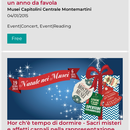
un anno da favola
Musei Capitolini Centrale Montemartini
04/01/2015
Event|Concert, Event|Reading
Free
Hor ch'è tempo di dormire - Sacri misteri
e affetti carnali nella rappresentazione