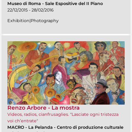
Museo di Roma
-
Sale Espositive del II Piano
22/12/2015 - 28/02/2016
Exhibition|Photography
Renzo Arbore - La mostra
Videos, radios, cianfrusaglies. "Lasciate ogni tristezza
voi ch’entrate"
MACRO
-
La Pelanda - Centro di produzione culturale