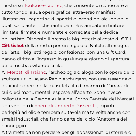
mostra su
Toulouse-Lautrec
, che consente di conoscere a
tutto tondo la sua opera grafica attraverso manifesti,
illustrazioni, copertine di spartiti e locandine, alcune delle
quali sono autentiche rarità perché stampate in tirature
limitate, firmate e numerate e corredate dalla dedica
dell'artista. Disponibili presso la biglietteria al costo di € 11 i
Gift ticket
della mostra per un regalo di Natale all’insegna
dell’arte. I biglietti regalo, confezionati con una Gift Card,
danno diritto all’ingresso in qualunque giorno di apertura
della mostra evitando la fila.
Ai
Mercati di Traiano
, l’archeologia dialoga con le opere dello
scultore uruguayano Pablo Atchugarry con una rassegna di
quaranta opere nella quasi totalità di marmo di Carrara, di
cui dieci monumentali esposte all’aperto. Sono invece
collocate nella Grande Aula e nel Corpo Centrale dei Mercati
una ventina di
opere di Umberto Passeretti
, dipinte
perlopiù ad olio e tempera su tavola ma talvolta anche con
smalti industriali, che fanno parte del ciclo “Anatomia del
panneggio”.
Altra meta da non perdere per gli appassionati di storia e di