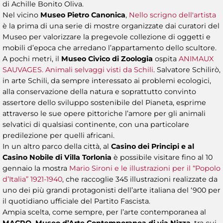
di Achille Bonito Oliva.
Nel vicino
Museo Pietro Canonica
,
Nello scrigno dell'artista
è la prima di una serie di mostre organizzate dai curatori del
Museo per valorizzare la pregevole collezione di oggetti e
mobili d’epoca che arredano l’appartamento dello scultore.
A pochi metri, il
Museo Civico di Zoologia
ospita
ANIMAUX
SAUVAGES. Animali selvaggi visti da Schili
. Salvatore Schilirò,
in arte Schili, da sempre interessato ai problemi ecologici,
alla conservazione della natura e soprattutto convinto
assertore dello sviluppo sostenibile del Pianeta, esprime
attraverso le sue opere pittoriche l’amore per gli animali
selvatici di qualsiasi continente, con una particolare
predilezione per quelli africani.
In un altro parco della città, al
Casino dei Principi e al
Casino Nobile di Villa Torlonia
è possibile visitare fino al 10
gennaio la mostra
Mario Sironi e le illustrazioni per il “Popolo
d’Italia” 1921-1940
, che raccoglie 345 illustrazioni realizzate da
uno dei più grandi protagonisti dell’arte italiana del ‘900 per
il quotidiano ufficiale del Partito Fascista.
Ampia scelta, come sempre, per l’arte contemporanea al
MACRO, Museo d’Arte Contemporanea di via Nizza
, tra cui