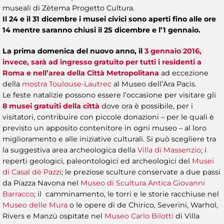
museali di Zètema Progetto Cultura.
Il 24 e il 31 dicembre i musei civici sono aperti fino alle ore
14 mentre saranno chiusi il 25 dicembre e l’1 gennaio.
La prima domenica del nuovo anno, il
3 gennaio 2016,
invece, sarà ad ingresso gratuito per tutti i residenti a
Roma e nell’area della Città Metropolitana
ad eccezione
della
mostra Toulouse-Lautrec
al Museo dell’Ara Pacis.
Le feste natalizie possono essere l’occasione per visitare gli
8 musei gratuiti della città
dove ora è possibile, per i
visitatori, contribuire con piccole donazioni – per le quali è
previsto un apposito contenitore in ogni museo – al loro
miglioramento e alle iniziative culturali. Si può scegliere tra
la suggestiva area archeologica della
Villa di Massenzio
; i
reperti geologici, paleontologici ed archeologici del
Musei
di Casal dè Pazzi
; le preziose sculture conservate a due passi
da Piazza Navona nel
Museo di Scultura Antica Giovanni
Barracco
; il camminamento, le torri e le storie racchiuse nel
Museo delle Mura
o le opere di de Chirico, Severini, Warhol,
Rivers e Manzù ospitate nel
Museo Carlo Bilotti
di Villa