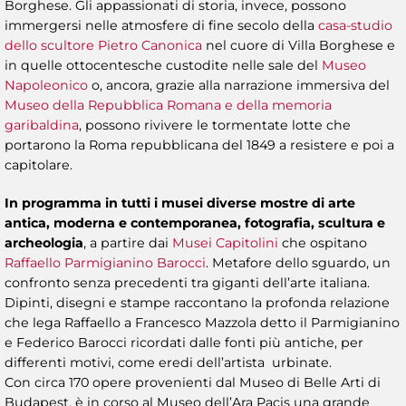
Borghese. Gli appassionati di storia, invece, possono
immergersi nelle atmosfere di fine secolo della
casa-studio
dello scultore Pietro Canonica
nel cuore di Villa Borghese e
in quelle ottocentesche custodite nelle sale del
Museo
Napoleonico
o, ancora, grazie alla narrazione immersiva del
Museo della Repubblica Romana e della memoria
garibaldina
, possono rivivere le tormentate lotte che
portarono la Roma repubblicana del 1849 a resistere e poi a
capitolare.
In programma in tutti i musei diverse mostre di arte
antica, moderna e contemporanea, fotografia, scultura e
archeologia
, a partire dai
Musei Capitolini
che ospitano
Raffaello Parmigianino Barocci
. Metafore dello sguardo, un
confronto senza precedenti tra giganti dell’arte italiana.
Dipinti, disegni e stampe raccontano la profonda relazione
che lega Raffaello a Francesco Mazzola detto il Parmigianino
e Federico Barocci ricordati dalle fonti più antiche, per
differenti motivi, come eredi dell’artista urbinate.
Con circa 170 opere provenienti dal Museo di Belle Arti di
Budapest, è in corso al Museo dell’Ara Pacis una grande