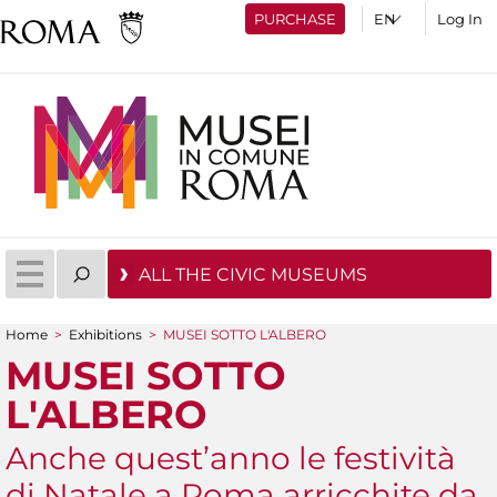
PURCHASE
Log In
ALL THE CIVIC MUSEUMS
Home
>
Exhibitions
>
MUSEI SOTTO L'ALBERO
You are here
MUSEI SOTTO
L'ALBERO
Anche quest’anno le festività
di Natale a Roma arricchite da