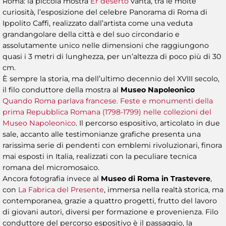
Roma: la piccola mostra
Er deserto
vanta, tra le molte
curiosità, l’esposizione del celebre Panorama di Roma di
Ippolito Caffi, realizzato dall’artista come una veduta
grandangolare della città e del suo circondario e
assolutamente unico nelle dimensioni che raggiungono
quasi i 3 metri di lunghezza, per un’altezza di poco più di 30
cm.
È sempre la storia, ma dell’ultimo decennio del XVIII secolo,
il filo conduttore della mostra al
Museo Napoleonico
Quando Roma parlava francese. Feste e monumenti della
prima Repubblica Romana (1798-1799) nelle collezioni del
Museo Napoleonico
. Il percorso espositivo, articolato in due
sale, accanto alle testimonianze grafiche presenta una
rarissima serie di pendenti con emblemi rivoluzionari, finora
mai esposti in Italia, realizzati con la peculiare tecnica
romana del micromosaico.
Ancora fotografia invece al
Museo di Roma in Trastevere
,
con
La Fabrica del Presente
, immersa nella realtà storica, ma
contemporanea, grazie a quattro progetti, frutto del lavoro
di giovani autori, diversi per formazione e provenienza. Filo
conduttore del percorso espositivo è il passaggio, la