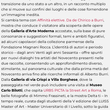
transizione da uno stato a un altro, in un racconto multiplo
che si muove sui confini dei luoghi e delle cose fornendone
un’immagine inedita.
Si cambia tema con
Affinità elettive. Da de Chirico a Burri
,
mostra che conduce il visitatore alla scoperta delle opere
della
Galleria d’Arte Moderna
accostate, sulla base di pure
consonanze e suggestioni formali, temi e ambiti figurativi,
ad alcuni capolavori della collezione parmense della
Fondazione Magnani Rocca. L’identità di autori e periodo
storico – dagli anni Venti agli anni Sessanta – offre spunti
per nuovi dialoghi tra artisti del Novecento presenti nelle
due raccolte, consentendo un approfondimento diverso,
stimolante, sul panorama culturale che dalla prima metà del
Novecento arriva fino alle ricerche informali di Alberto Burri.
Dalla
Galleria di via Crispi a Villa Borghese
, dove la
passeggiata nel verde può includere una visita al
Museo
Carlo Bilotti
, che ospita
URBS PICTA la Street Art a Roma
, le
belle fotografie di Mimmo Frassineti, e la mostra Delta ti – In
tempo reale, curata dagli studenti della V edizione del LUISS
Master of Art - Master Universitario di I Livello, sotto la guida