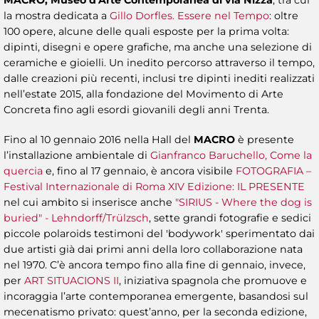
la mostra dedicata a
Gillo Dorfles. Essere nel Tempo
: oltre
100 opere, alcune delle quali esposte per la prima volta:
dipinti, disegni e opere grafiche, ma anche una selezione di
ceramiche e gioielli. Un inedito percorso attraverso il tempo,
dalle creazioni più recenti, inclusi tre dipinti inediti realizzati
nell’estate 2015, alla fondazione del Movimento di Arte
Concreta fino agli esordi giovanili degli anni Trenta.
Fino al 10 gennaio 2016 nella Hall del
MACRO
è presente
l’installazione ambientale di
Gianfranco Baruchello, Come la
quercia
e, fino al 17 gennaio, è ancora visibile
FOTOGRAFIA –
Festival Internazionale di Roma XIV Edizione: IL PRESENTE
nel cui ambito si inserisce anche
"SIRIUS - Where the dog is
buried"
- Lehndorff/Trülzsch
, sette grandi fotografie e sedici
piccole polaroids testimoni del 'bodywork' sperimentato dai
due artisti già dai primi anni della loro collaborazione nata
nel 1970. C’è ancora tempo fino alla fine di gennaio, invece,
per
ART SITUACIONS II
, iniziativa spagnola che promuove e
incoraggia l’arte contemporanea emergente, basandosi sul
mecenatismo privato: quest’anno, per la seconda edizione,