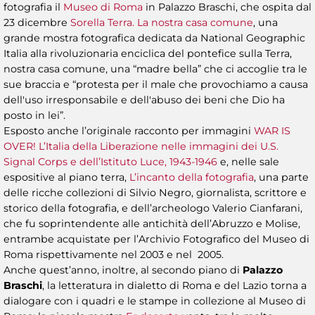
fotografia il
Museo di Roma
in Palazzo Braschi, che ospita dal
23 dicembre
Sorella Terra. La nostra casa comune
, una
grande mostra fotografica dedicata da National Geographic
Italia alla rivoluzionaria enciclica del pontefice sulla Terra,
nostra casa comune, una “madre bella” che ci accoglie tra le
sue braccia e “protesta per il male che provochiamo a causa
dell'uso irresponsabile e dell'abuso dei beni che Dio ha
posto in lei”.
Esposto anche l’originale racconto per immagini
WAR IS
OVER! L’Italia della Liberazione nelle immagini dei U.S.
Signal Corps e dell’Istituto Luce, 1943-1946
e, nelle sale
espositive al piano terra,
L’incanto della fotografia
, una parte
delle ricche collezioni di Silvio Negro, giornalista, scrittore e
storico della fotografia, e dell’archeologo Valerio Cianfarani,
che fu soprintendente alle antichità dell’Abruzzo e Molise,
entrambe acquistate per l’Archivio Fotografico del Museo di
Roma rispettivamente nel 2003 e nel 2005.
Anche quest’anno, inoltre, al secondo piano di
Palazzo
Braschi
, la letteratura in dialetto di Roma e del Lazio torna a
dialogare con i quadri e le stampe in collezione al Museo di