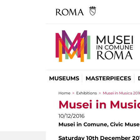
MUSEUMS
MASTERPIECES
Home
>
Exhibitions
>
Musei in Musica 201
You are here
Musei in Musi
10/12/2016
Musei in Comune,
Civic Mus
Saturday 10th December 20