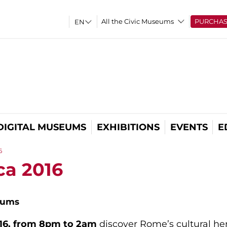
All the Civic Museums
PURCHA
DIGITAL MUSEUMS
EXHIBITIONS
EVENTS
E
6
ca 2016
eums
16, from 8pm to 2am
discover Rome’s cultural her