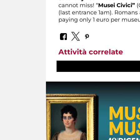
cannot miss! “
Musei Civici”
(
(last entrance 1am). Romans 
paying only 1 euro per museum
Attività correlate