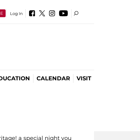
SE
Log In
DUCATION
CALENDAR
VISIT
itage! a special night you