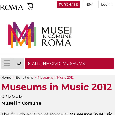
PURCHASE
Log In
ALL THE CIVIC MUSEUMS
Home
>
Exhibitions
>
Museums in Music 2012
You are here
Museums in Music 2012
01/12/2012
Musei in Comune
The fourth edition of Rome's
Museums
in
Music