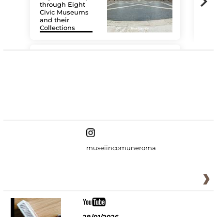
through Eight
Civic Museums
and their
Collections
The
#DiscoverMiC
museiincomuneroma