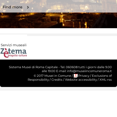
Find more
Servizi museali
Sistema Musei di Roma Capitale - Tel. 060608 tutti i giorni dalle 9.00
alle 19.00 E-mail: info@museiincomuneroma.it
© 2017 Musei in Comune
/
Privacy
/
Exclusions of
Responsibility
/
Credits
/
Website accessibility
/
XML-rss