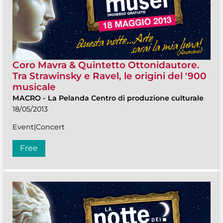
Coro Mavra & Quintetto Ottonidautore.
Tra Strawinsky e Ravel, le origini del '900
musicale
MACRO
-
La Pelanda Centro di produzione culturale
18/05/2013
Event|Concert
Free