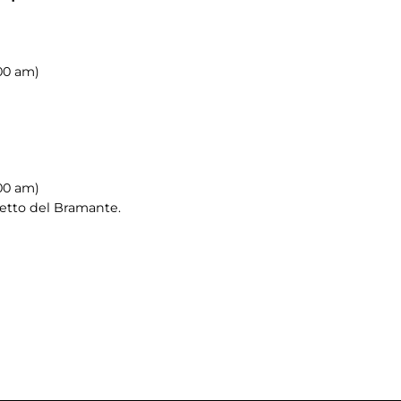
.00 am)
.00 am)
ietto del Bramante.