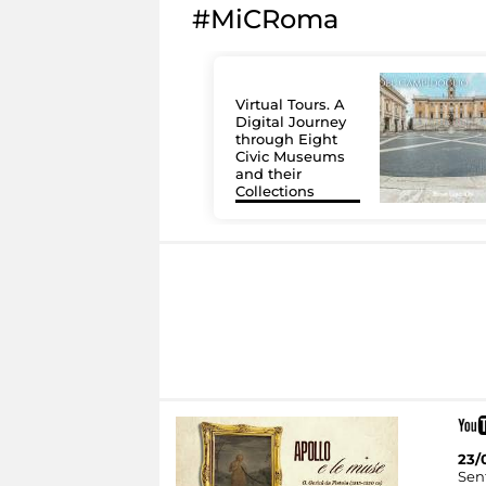
#MiCRoma
Virtual Tours. A
Digital Journey
through Eight
Civic Museums
and their
Collections
23/
Sent