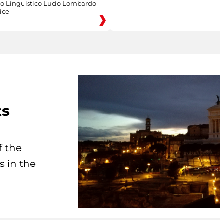
eo Linguistico Lucio Lombardo
ice
ts
f the
s in the