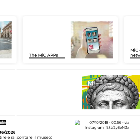
MiC 
The MiC APPs
netw
06/2026
ire e raccontare il museo: