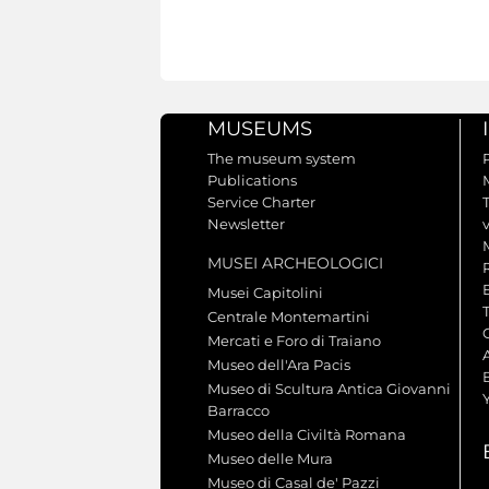
MUSEUMS
The museum system
Publications
Service Charter
Newsletter
MUSEI ARCHEOLOGICI
Musei Capitolini
Centrale Montemartini
Mercati e Foro di Traiano
A
Museo dell'Ara Pacis
Museo di Scultura Antica Giovanni
Barracco
Museo della Civiltà Romana
Museo delle Mura
Museo di Casal de' Pazzi