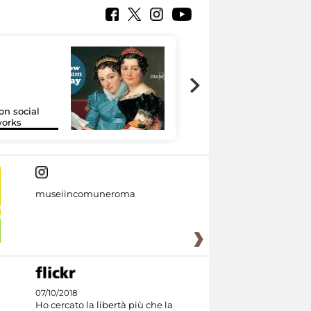
on social
Google Arts &
orks
Culture
museiincomuneroma
07/10/2018
Ho cercato la libertà più che la