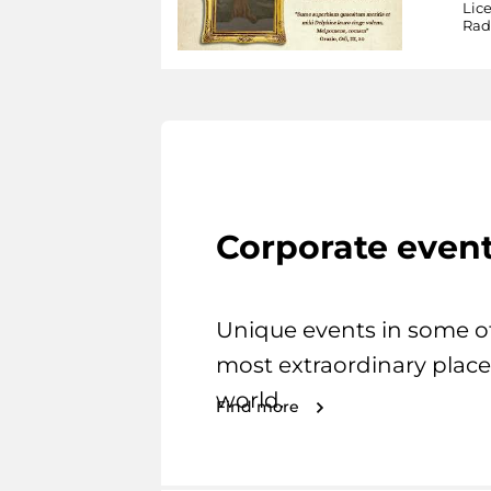
Lic
Rad
Corporate even
Unique events in some o
most extraordinary place
world.
Find more