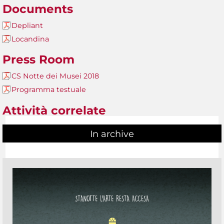
Documents
Depliant
Locandina
Press Room
CS Notte dei Musei 2018
Programma testuale
Attività correlate
In archive