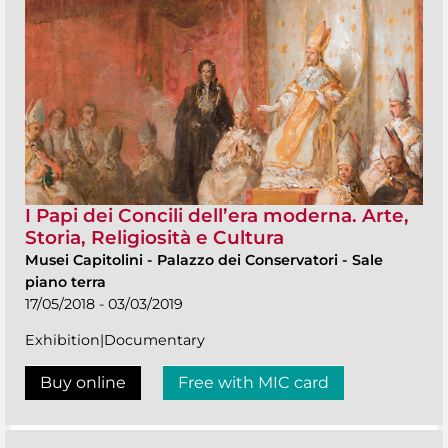
I Papi dei Concili dell’era moderna. Arte,
Storia, Religiosità e Cultura
Musei Capitolini
-
Palazzo dei Conservatori - Sale
piano terra
17/05/2018 - 03/03/2019
Exhibition|Documentary
Buy online
Free with MIC card