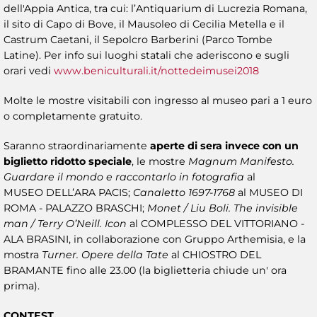
dell'Appia Antica, tra cui: l’Antiquarium di Lucrezia Romana,
il sito di Capo di Bove, il Mausoleo di Cecilia Metella e il
Castrum Caetani, il Sepolcro Barberini (Parco Tombe
Latine). Per info sui luoghi statali che aderiscono e sugli
orari vedi
www.beniculturali.it/nottedeimusei2018
Molte le mostre visitabili con ingresso al museo pari a 1 euro
o completamente gratuito.
Saranno straordinariamente
aperte di sera invece con un
biglietto ridotto speciale
, le mostre
Magnum Manifesto.
Guardare il mondo e raccontarlo in fotografia
al
MUSEO DELL’ARA PACIS;
Canaletto 1697-1768
al MUSEO DI
ROMA - PALAZZO BRASCHI;
Monet / Liu Boli. The invisible
man / Terry O’Neill. Icon
al COMPLESSO DEL VITTORIANO -
ALA BRASINI, in collaborazione con Gruppo Arthemisia, e la
mostra
Turner. Opere della Tate
al CHIOSTRO DEL
BRAMANTE fino alle 23.00 (la biglietteria chiude un' ora
prima).
CONTEST