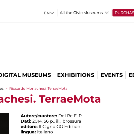
All the Civic Museums
PURCHA
DIGITAL MUSEUMS
EXHIBITIONS
EVENTS
E
es
>
Riccardo Monachesi. TerraeMota
chesi. TerraeMota
Autore/curatore:
Del Re F. P.
Dati:
2014, 56 p., ill., brossura
editore:
Il Cigno GG Edizioni
lingua:
Italiano