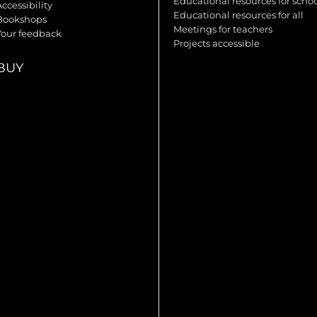
Educational resources for scho
ccessibility
Educational resources for all
Bookshops
Meetings for teachers
Your feedback
Projects accessible
BUY