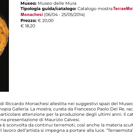
Museo:
Museo delle Mura
Tipologia guida/catalogo:
Catalogo mostra
TerraeMot
(06/04 - 25/05/2014)
Monachesi
Prezzo:
€ 20,00
€ 18,20
di Riccardo Monachesi allestita nei suggestivi spazi del Museo
nopia Galleria. La mostra, curata da Francesco Paolo Del Re, rac
 particolare attenzione per la produzione degli ultimi anni. Il c
 una presentazione di Maurizio Calvesi.
ra è sconvolta da continui terremoti, così anche la materia scu
 il lavoro dell’artista si impegna a portare alla luce. “Terraem