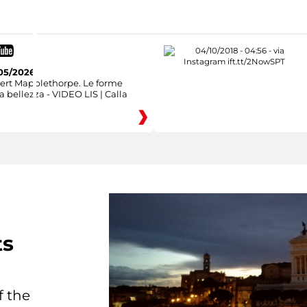
05/2026
ert Mapplethorpe. Le forme
a bellezza - VIDEO LIS | Calla
ts
f the