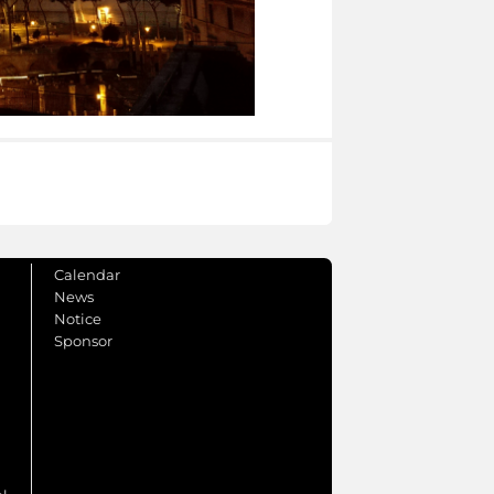
Calendar
News
Notice
Sponsor