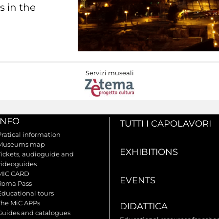
s in the
Servizi museali
INFO
TUTTI I CAPOLAVORI
Pratical information
Museums map
EXHIBITIONS
Tickets, audioguide and
videoguides
MIC CARD
EVENTS
Roma Pass
Educational tours
The MiC APPs
DIDATTICA
Guides and catalogues