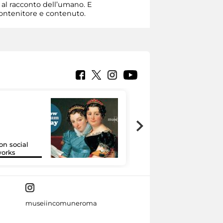
e al racconto dell’umano. E
 contenitore e contenuto.
on social
Google Arts &
orks
Culture
museiincomuneroma