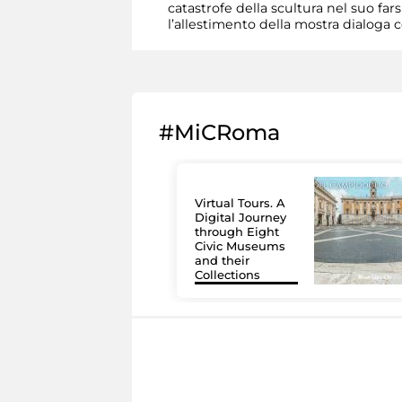
catastrofe della scultura nel suo far
l’allestimento della mostra dialoga 
#MiCRoma
Virtual Tours. A
Digital Journey
through Eight
Civic Museums
and their
Collections