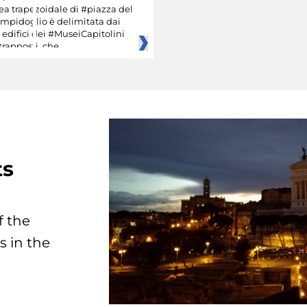
ea trapezoidale di #piazza del
mpidoglio è delimitata dai
edifici dei #MuseiCapitolini
rapposti, che
ts
f the
s in the