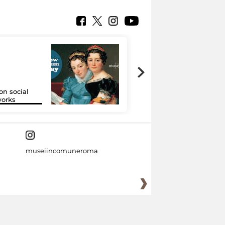
on social
Google Arts &
orks
Culture
museiincomuneroma