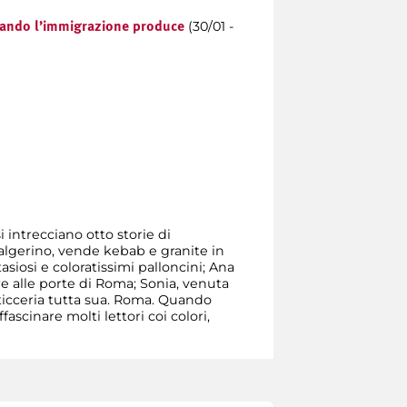
(30/01 -
ando l’immigrazione produce
i intrecciano otto storie di
algerino, vende kebab e granite in
asiosi e coloratissimi palloncini; Ana
re alle porte di Roma; Sonia, venuta
asticceria tutta sua. Roma. Quando
scinare molti lettori coi colori,