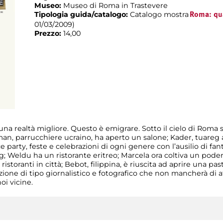
Museo:
Museo di Roma in Trastevere
Tipologia guida/catalogo:
Catalogo mostra
Roma: qu
01/03/2009)
Prezzo:
14,00
 una realtà migliore. Questo è emigrare. Sotto il cielo di Roma s
an, parrucchiere ucraino, ha aperto un salone; Kader, tuareg 
e party, feste e celebrazioni di ogni genere con l’ausilio di fant
ing; Weldu ha un ristorante eritreo; Marcela ora coltiva un pode
ristoranti in città; Bebot, filippina, è riuscita ad aprire una p
one di tipo giornalistico e fotografico che non mancherà di affa
oi vicine.