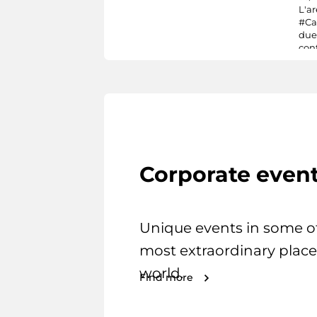
L'ar
#Ca
due 
cont
Corporate even
Unique events in some o
most extraordinary place
world.
Find more