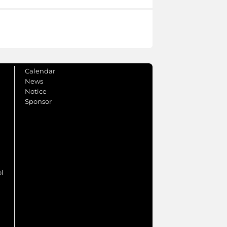
Calendar
News
Notice
Sponsor
ol