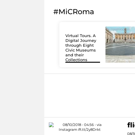
#MiCRoma
Virtual Tours. A
Digital Journey
through Eight
Civic Museums
and their
Collections
08/1