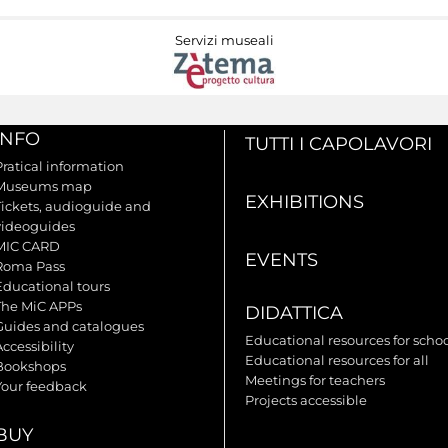
Servizi museali
INFO
TUTTI I CAPOLAVORI
Pratical information
Museums map
EXHIBITIONS
Tickets, audioguide and
videoguides
MIC CARD
EVENTS
Roma Pass
Educational tours
The MiC APPs
DIDATTICA
Guides and catalogues
Educational resources for scho
ccessibility
Educational resources for all
Bookshops
Meetings for teachers
Your feedback
Projects accessible
BUY