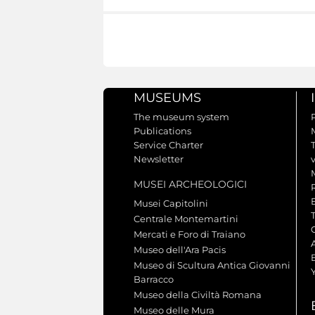
MUSEUMS
The museum system
Publications
Service Charter
Newsletter
MUSEI ARCHEOLOGICI
Musei Capitolini
Centrale Montemartini
Mercati e Foro di Traiano
A
Museo dell'Ara Pacis
Museo di Scultura Antica Giovanni
Barracco
Museo della Civiltà Romana
Museo delle Mura