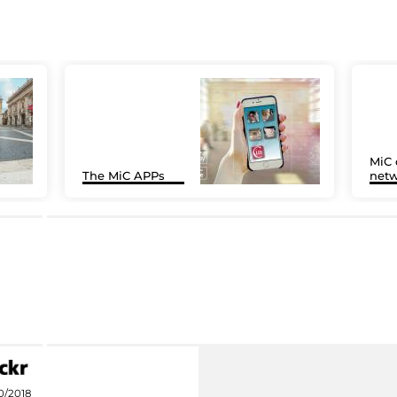
MiC 
The MiC APPs
netw
0/2018