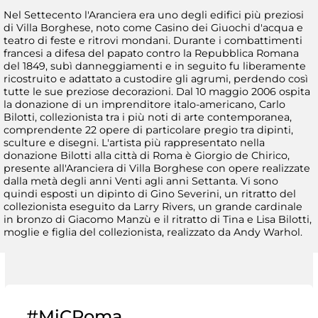
Nel Settecento l'Aranciera era uno degli edifici più preziosi
di Villa Borghese, noto come Casino dei Giuochi d'acqua e
teatro di feste e ritrovi mondani. Durante i combattimenti
francesi a difesa del papato contro la Repubblica Romana
del 1849, subì danneggiamenti e in seguito fu liberamente
ricostruito e adattato a custodire gli agrumi, perdendo così
tutte le sue preziose decorazioni. Dal 10 maggio 2006 ospita
la donazione di un imprenditore italo-americano, Carlo
Bilotti, collezionista tra i più noti di arte contemporanea,
comprendente 22 opere di particolare pregio tra dipinti,
sculture e disegni. L'artista più rappresentato nella
donazione Bilotti alla città di Roma è Giorgio de Chirico,
presente all'Aranciera di Villa Borghese con opere realizzate
dalla metà degli anni Venti agli anni Settanta. Vi sono
quindi esposti un dipinto di Gino Severini, un ritratto del
collezionista eseguito da Larry Rivers, un grande cardinale
in bronzo di Giacomo Manzù e il ritratto di Tina e Lisa Bilotti,
moglie e figlia del collezionista, realizzato da Andy Warhol.
#MiCRoma