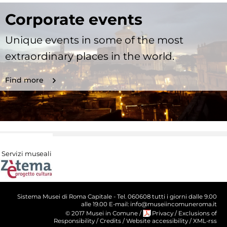
Corporate events
Unique events in some of the most
extraordinary places in the world.
Find more
Servizi museali
Sistema Musei di Roma Capitale - Tel. 060608 tutti i giorni dalle 9.00
alle 19.00 E-mail: info@museiincomuneroma.it
© 2017 Musei in Comune
/
Privacy
/
Exclusions of
Responsibility
/
Credits
/
Website accessibility
/
XML-rss