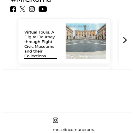
Virtual Tours. A
Digital Journey
through Eight
Civic Museums
and their
Collections
The
#DiscoverMiC
museiincomuneroma