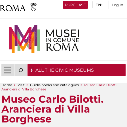
PURCHASE
Log In
ALL THE CIVIC MUSEUMS
Home
>
Visit
>
Guide-books and catalogues
>
Museo Carlo Bilotti.
Aranciera di Villa Borghese
You are here
Museo Carlo Bilotti.
Aranciera di Villa
Borghese