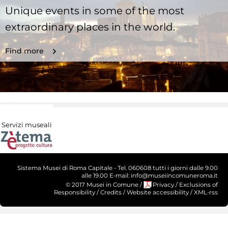
Unique events in some of the most
extraordinary places in the world.
Find more
Servizi museali
Sistema Musei di Roma Capitale - Tel. 060608 tutti i giorni dalle 9.00
alle 19.00 E-mail: info@museiincomuneroma.it
© 2017 Musei in Comune
/
Privacy
/
Exclusions of
Responsibility
/
Credits
/
Website accessibility
/
XML-rss