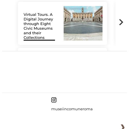
Virtual Tours. A
Digital Journey
through Eight
Civic Museums
and their
Collections
The
#DiscoverMiC
museiincomuneroma