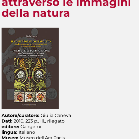
attraverso le immagini
della natura
Autore/curatore:
Giulia Caneva
Dati:
2010, 223 p., ill., rilegato
editore:
Gangemi
lingua:
Italiano
Museo:
Museo dell'Ara Pacis