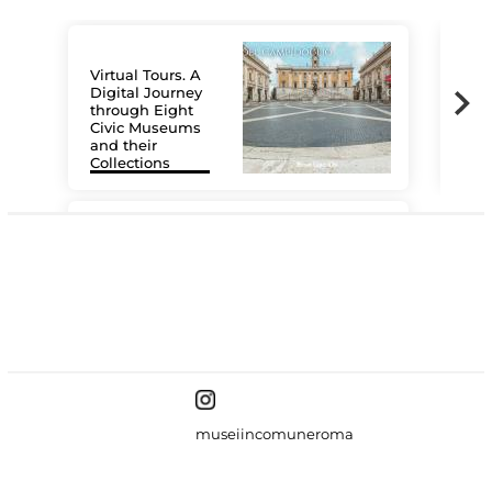
Virtual Tours. A
Digital Journey
through Eight
Civic Museums
and their
Collections
The
#DiscoverMiC
museiincomuneroma