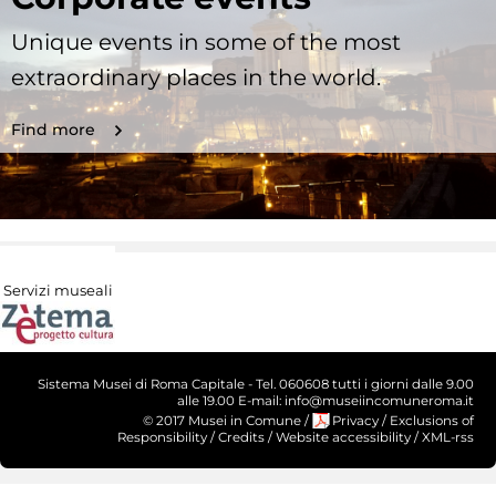
Unique events in some of the most
extraordinary places in the world.
Find more
Servizi museali
Sistema Musei di Roma Capitale - Tel. 060608 tutti i giorni dalle 9.00
alle 19.00 E-mail: info@museiincomuneroma.it
© 2017 Musei in Comune
/
Privacy
/
Exclusions of
Responsibility
/
Credits
/
Website accessibility
/
XML-rss