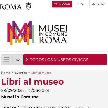
COMPRAR
Acceder
TODOS LOS MUSEOS CÍVICOS
Home
>
Eventos
>
Libri al museo
You are here
Libri al museo
29/09/2023 - 21/06/2024
Musei in Comune
Libri al Museo
, una rassegna a cura della