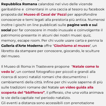
Repubblica Romana
calandosi nel vivo delle vicende
garibaldine e cimentarsi in una caccia al tesoro su facebook
proposta dal
Museo di Casal de' Pazzi
per approfondire
conoscenze e temi legati alla preistoria più antica. Numerosi
inoltre i giochi on line pubblicati sulle
pagine web e sui
social
per far conoscere in modo inusuale e coinvolgente il
patrimonio presente in alcuni dei nostri musei: quiz,
memory, escape room. Per chi vuole usare carta e penna la
Galleria d’Arte Moderna
offre "
Giochiamo al museo
", un
libretto da stampare per conoscere, giocando, le sculture
del museo.
Il Museo di Roma in Trastevere propone "
Natale come lo
vedo io
", un contest fotografico per piccoli e grandi alla
ricerca di scorci natalizi romani che documentino i
cambiamenti della città. Infine per chi vuole saperne di più
sulle tradizioni romane del Natale
un video guida alla
scoperta del “bbifferaro”
, il pifferaio, che una volta animava
le vie della capitale nel periodo natalizio.
Gli eventi a distanza sono accessibili con prenotazione