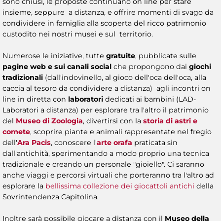
sono chiusi, le proposte continuano on line per stare
insieme, seppure a distanza, e offrire momenti di svago da
condividere in famiglia alla scoperta del ricco patrimonio
custodito nei nostri musei e sul territorio.
Numerose le iniziative, tutte
gratuite
, pubblicate sulle
pagine web e sui canali social
che propongono dai
giochi
tradizionali
(dall'indovinello, al gioco dell'oca dell'oca, alla
caccia al tesoro da condividere a distanza) agli incontri on
line in diretta con
laboratori
dedicati ai bambini (LAD-
Laboratori a distanza)
per esplorare tra l'altro il patrimonio
del
Museo di Zoologia
, divertirsi con la
storia di astri e
comete
, scoprire piante e animali rappresentate nel fregio
dell'
Ara Pacis
, conoscere l'
arte orafa
praticata sin
dall'antichità, sperimentando a modo proprio una tecnica
tradizionale e creando un personale "gioiello". Ci saranno
anche viaggi e percorsi virtuali che porteranno tra l'altro ad
esplorare la
bellissima collezione dei giocattoli antichi
della
Sovrintendenza Capitolina.
Inoltre sarà possibile giocare a distanza con il
Museo della