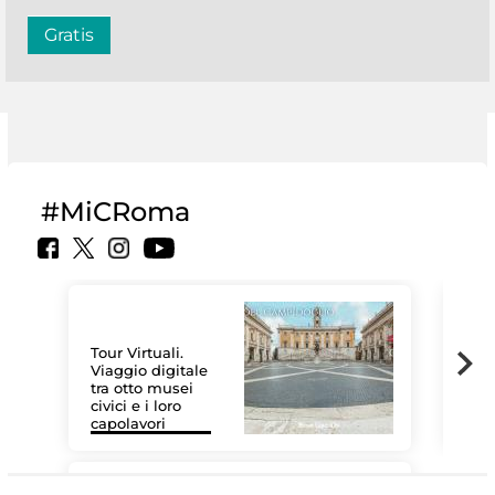
Gratis
#MiCRoma
Tour Virtuali.
Viaggio digitale
tra otto musei
civici e i loro
Las
capolavori
MiC