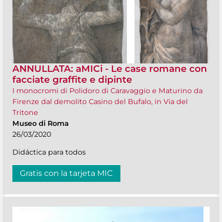
ANNULLATA: aMICi - Le case romane con
facciate graffite e dipinte
I monocromi di Polidoro di Caravaggio e Maturino da
Firenze dal demolito Casino del Bufalo, in Via del
Tritone
Museo di Roma
26/03/2020
Didáctica para todos
Gratis con la tarjeta MIC