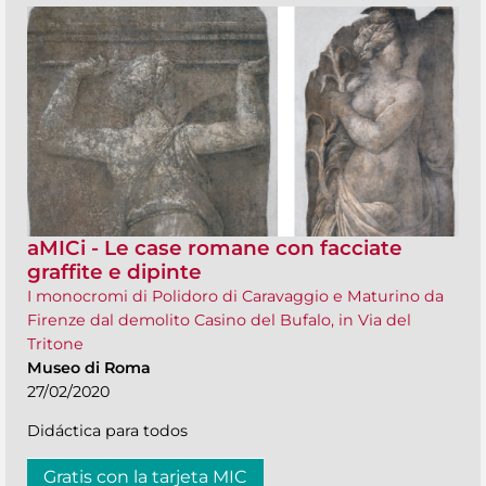
aMICi - Le case romane con facciate
graffite e dipinte
I monocromi di Polidoro di Caravaggio e Maturino da
Firenze dal demolito Casino del Bufalo, in Via del
Tritone
Museo di Roma
27/02/2020
Didáctica para todos
Gratis con la tarjeta MIC