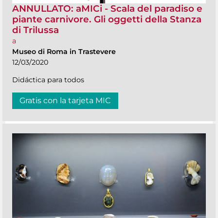
ANNULLATO: aMICi - Scala del paradiso e
piante carnivore. Gli oggetti della Stanza
di Trilussa
a
Museo di Roma in Trastevere
12/03/2020
Didáctica para todos
Gratis con la tarjeta MIC