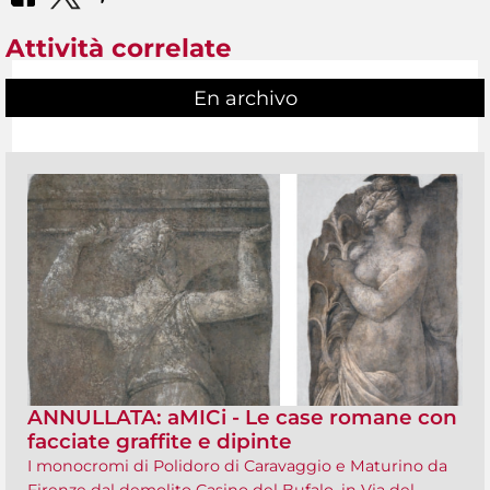
Attività correlate
En archivo
ANNULLATA: aMICi - Le case romane con
facciate graffite e dipinte
I monocromi di Polidoro di Caravaggio e Maturino da