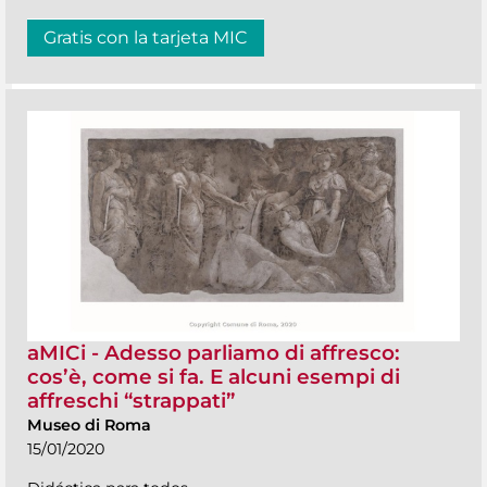
Gratis con la tarjeta MIC
aMICi - Adesso parliamo di affresco:
cos’è, come si fa. E alcuni esempi di
affreschi “strappati”
Museo di Roma
15/01/2020