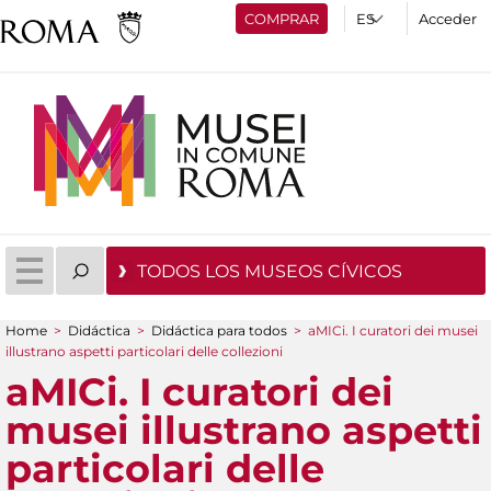
COMPRAR
Acceder
TODOS LOS MUSEOS CÍVICOS
Home
>
Didáctica
>
Didáctica para todos
>
aMICi. I curatori dei musei
You are here
illustrano aspetti particolari delle collezioni
aMICi. I curatori dei
musei illustrano aspetti
particolari delle