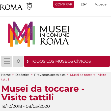
COMPRAR
Acceder
TODOS LOS MUSEOS CÍVICOS
Home
>
Didáctica
>
Proyectos accesibles
>
Musei da toccare - Visite
You are here
tattili
Musei da toccare -
Visite tattili
19/10/2018 - 08/03/2020