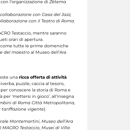
con l’organizzazione di
Zètema
 collaborazione con Casa del Jazz,
ollaborazione con il Teatro di Roma.
MACRO Testaccio, mentre saranno
eti orari di apertura.
come tutte le prime domeniche
me del maestro
al Museo dell’Ara
feste una
ricca offerta di attività
verba, puzzle, caccia al tesoro,
 per conoscere la storia di Roma e
per ‘mettersi in gioco’, all’insegna
mbini di Roma Città Metropolitana,
 tariffazione vigente
).
trale Montemartini
,
Museo dell’Ara
il MACRO Testaccio
,
Musei di Villa