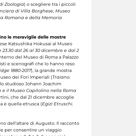
di Zoologia
) o scegliere tra i piccoli
anciera di Villa Borghese
,
Museo
ca Romana e della Memoria
ino le meraviglie delle
mostre
ponese Katsushika Hokusai al Museo
e 23.30 dal 26 al 30 dicembre e dal 2
l’interno del Museo di Roma a Palazzo
misti e scenografi che lo hanno reso
ridge 1880-2017
), la grande mostra
useo dei Fori Imperiali (
Traiano.
ullo studioso Johann Joachim
n e il Museo Capitolino nella Roma
rtini, che dal 21 dicembre accoglie
a e quella etrusca (
Egizi Etruschi.
erno dell’altare di Augusto. Il racconto
zie per consentire un viaggio