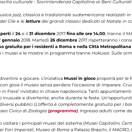
escita culturale - Sovrintendenza Capitolina ai Beni Culturali
sica jazz, classica e tradizionale sudamericana realizzati in
el Cile e le
letture
dei grandi classici dedicati al Natale in c
perti
il
24
e il
31 dicembre
2017
fino alle ore 14.00
, tranne il 
° gennaio
2018. Martedì
26 dicembre
2017 rispetteranno i consu
so gratuito per i residenti a Roma e nella Città Metropolitana
ti i musei e le mostre in programma tranne
Hokusai. Sulle or
vertirsi e giocare. L’iniziativa
Musei in gioco
proporrà per le 
 con gioia il museo senza perdere l’occasione di imparare. Cruci
in Fiera” rivisitato in chiave napoleonica. Tanti appuntamenti
o inusuale e divertente, anche durante le feste. Un’opportunità 
diversi pubblici (
L’offerta è completamente gratuita per i ba
useo Civico di Zoologia
(programma)
. Ingresso adulti come da
 visitare i principali musei del sistema (
Musei Capitolini, Cen
i Fori Imperiali
,
Museo di Roma
a Palazzo Braschi,
il MACRO
,