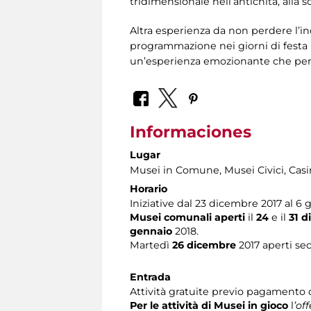
tridimensionale nell’antichità, alla
Altra esperienza da non perdere l’in
programmazione nei giorni di festa p
un’esperienza emozionante che perme
Informaciones
Lugar
Musei in Comune, Musei Civici, Casi
Horario
Iniziative dal 23 dicembre 2017 al 6 
Musei comunali
aperti
il
24
e il
31 d
gennaio
2018.
Martedì
26 dicembre
2017 aperti sec
Entrada
Attività gratuite previo pagamento d
Per le attività di Musei in gioco
l
’of