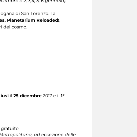
dicembre e 2, 3,4, 5, 6 gennaio).
Dogana di San Lorenzo. La
s. Planetarium Reloaded!
,
ri del cosmo.
iusi
il
25 dicembre
2017 e il
1°
 gratuito
Metropolitana, ad eccezione delle