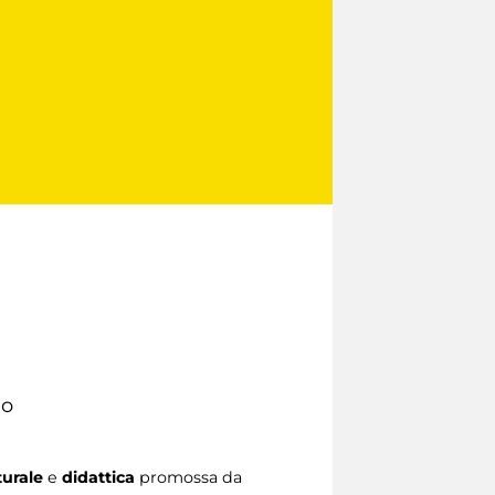
io
turale
e
didattica
promossa da