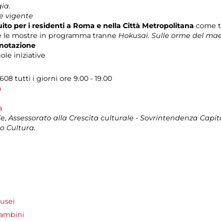
ia.
e vigente
ito per i residenti a Roma e nella Città Metropolitana
come t
i e le mostre in programma tranne
Hokusai. Sulle orme del ma
enotazione
ole iniziative
08 tutti i giorni ore 9.00 - 19.00
a
a
le
,
Assessorato alla Crescita culturale - Sovrintendenza Capito
o Cultura.
usei
bambini