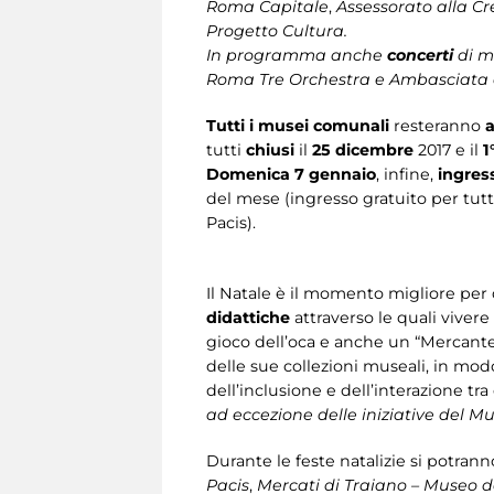
Roma Capitale
,
Assessorato alla Cr
Progetto Cultura.
In programma anche
concerti
di mu
Roma Tre Orchestra e Ambasciata d
Tutti i musei comunali
resteranno
a
tutti
chiusi
il
25 dicembre
2017 e il
1
Domenica 7 gennaio
, infine,
ingres
del mese (ingresso gratuito per tut
Pacis).
Il Natale è il momento migliore per di
didattiche
attraverso le quali vivere
gioco dell’oca e anche un “Mercante 
delle sue collezioni museali, in mod
dell’inclusione e dell’interazione tra 
ad eccezione delle iniziative del M
Durante le feste natalizie si potranno
Pacis
,
Mercati di Traiano – Museo de