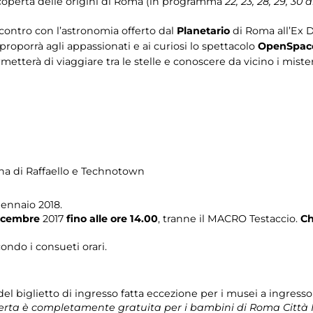
 scoperta delle origini di Roma (in programma
22, 23, 28, 29, 30 
contro con l’astronomia offerto dal
Planetario
di Roma all’Ex 
roporrà agli appassionati e ai curiosi lo spettacolo
OpenSpace
tterà di viaggiare tra le stelle e conoscere da vicino i miste
na di Raffaello e Technotown
gennaio 2018.
icembre
2017
fino alle ore 14.00
, tranne il MACRO Testaccio.
Ch
ondo i consueti orari.
el biglietto di ingresso fatta eccezione per i musei a ingresso
ferta è completamente gratuita per i bambini di Roma Città 