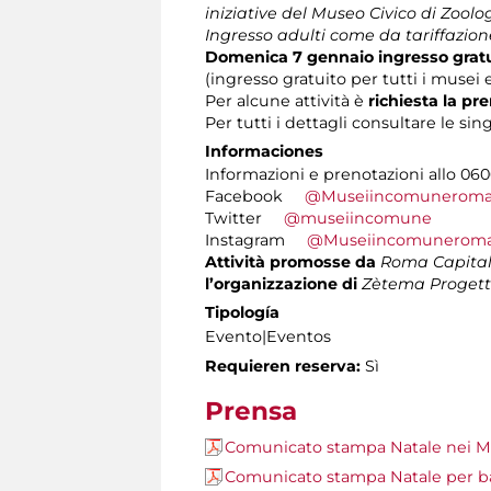
iniziative del Museo Civico di Zoolog
Ingresso adulti come da tariffazion
Domenica 7 gennaio
ingresso gratu
(ingresso gratuito per tutti i muse
Per alcune attività è
richiesta la pr
Per tutti i dettagli consultare le sing
Informaciones
Informazioni e prenotazioni allo 0606
Facebook
@Museiincomunerom
Twitter
@museiincomune
Instagram
@Museiincomunerom
Attività promosse da
Roma Capita
l’organizzazione di
Zètema Progett
Tipología
Evento|Eventos
Requieren reserva:
Sì
Prensa
Comunicato stampa Natale nei M
Comunicato stampa Natale per 