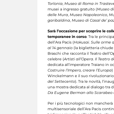
Torlonia
,
Museo di Roma in Trastev
musei a ingresso gratuito (
Museo di
delle Mura
,
Museo Napoleonico
,
Mu
garibaldina
,
Museo di Casal de’ paz
Sarà l’occasione per scoprire le col
temporanee
in corso
. Tra le princi
dell’Ara Pacis (
Hokusai. Sulle orme 
al 14 gennaio
(la biglietteria chiude
Braschi che racconta il Teatro dell’O
celebre (
Artisti all’Opera. Il Teatr
dedicata all’imperatore Traiano in oc
Costruire l’Impero, creare l’Europa
)
Winckelmann e il suo rivoluzionario 
del Settecento
). Tra le novità, l’i
una mostra dedicata al dialogo tra d
Da Eugene Berman allo Scarabeo 
Per i più tecnologici non mancher
multisensoriale dell’Ara Pacis conti