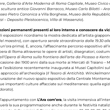
ere
,
Galleria d’Arte Moderna di Roma Capitale
,
Museo Civico 
 scultura antica Giovanni Barracco
,
Museo Carlo Bilotti – Ar
seo Pietro Canonica
a Villa Borghese,
Museo della Repubbli
zi – Deposito Pleistocenico, Villa di Massenzio
).
lezioni permanenti presenti al loro interno e conoscere da vic
pali esposizioni ricordiamo la mostra dedicata all’artista giap
del maestro
),
con apertura serale straordinaria dalle 19.30 all
 un’ora prima). E, ancora, l’affascinante percorso espositivo al
pera di Roma attraverso le opere di artisti, disegnatori, costu
o dell’Opera di Roma sulla frontiera dell’arte da Picasso a Kent
casione dei 1900 anni dalla sua morte ai Mercati di Traiano – M
 e l’esibizione recentemente inaugurata ai Musei Capitolini s
approccio all’archeologia (
Il Tesoro di Antichità. Winckelman
naugurazione del nuovo spazio espositivo della Centrale Montema
ue importanti culture affacciate sul mediterraneo: quella egizi
dorato
).
à l’appuntamento con
L’Ara com’era
, la visita immersiva all’int
nuerà la sua programmazione anche durante le festività natali