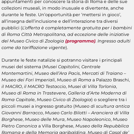
appuntamenti per conoscere la storia di Roma e delle sue
collezioni museali, in modo inusuale e divertente, anche
durante le feste. Un’opportunità per ‘mettersi in gioco’,
all’insegna dell’inclusione e dell’interazione tra diversi
pubblici (
L’offerta è completamente gratuita per i bambini
di Roma Città Metropolitana, ad eccezione delle iniziative
del Museo Civico di Zoologia
(programma)
. Ingresso adulti
come da tariffazione vigente
).
Durante le feste natalizie si potranno visitare i principali
musei del sistema (
Musei Capitolini, Centrale
Montemartini
,
Museo dell’Ara Pacis
,
Mercati di Traiano –
Museo dei Fori Imperiali
,
Museo di Roma
a Palazzo Braschi,
il MACRO
,
il MACRO Testaccio
,
Musei di Villa Torlonia
,
Museo di Roma in Trastevere
,
Galleria d’Arte Moderna di
Roma Capitale
,
Museo Civico di Zoologia
) o scegliere tra i
piccoli musei a ingresso gratuito (
Museo di scultura antica
Giovanni Barracco
,
Museo Carlo Bilotti – Aranciera di Villa
Borghese
,
Museo delle Mura
,
Museo Napoleonico
,
Museo
Pietro Canonica
a Villa Borghese,
Museo della Repubblica
Romana e della Memoria garibaldina
,
Museo di Casal de’