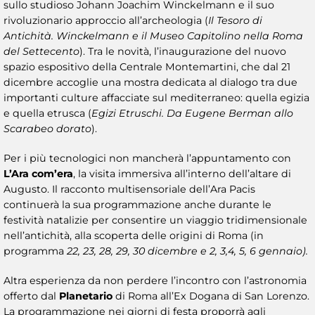
sullo studioso Johann Joachim Winckelmann e il suo
rivoluzionario approccio all’archeologia (
Il Tesoro di
Antichità. Winckelmann e il Museo Capitolino nella Roma
del Settecento
). Tra le novità, l’inaugurazione del nuovo
spazio espositivo della Centrale Montemartini, che dal 21
dicembre accoglie una mostra dedicata al dialogo tra due
importanti culture affacciate sul mediterraneo: quella egizia
e quella etrusca (
Egizi Etruschi. Da Eugene Berman allo
Scarabeo dorato
).
Per i più tecnologici non mancherà l’appuntamento con
L’Ara com’era
, la visita immersiva all’interno dell’altare di
Augusto. Il racconto multisensoriale dell’Ara Pacis
continuerà la sua programmazione anche durante le
festività natalizie per consentire un viaggio tridimensionale
nell’antichità, alla scoperta delle origini di Roma (in
programma
22, 23, 28, 29, 30 dicembre e 2, 3,4, 5, 6 gennaio).
Altra esperienza da non perdere l’incontro con l’astronomia
offerto dal
Planetario
di Roma all’Ex Dogana di San Lorenzo.
La programmazione nei giorni di festa proporrà agli