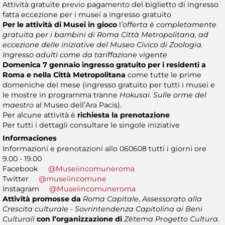
Attività gratuite previo pagamento del biglietto di ingresso
fatta eccezione per i musei a ingresso gratuito
Per le attività di Musei in gioco
l
’offerta è completamente
gratuita per i bambini di Roma Città Metropolitana, ad
eccezione delle iniziative del Museo Civico di Zoologia.
Ingresso adulti come da tariffazione vigente
Domenica 7 gennaio
ingresso gratuito per i residenti a
Roma e nella Città Metropolitana
come tutte le prime
domeniche del mese (ingresso gratuito per tutti i musei e
le mostre in programma tranne
Hokusai. Sulle orme del
maestro
al Museo dell’Ara Pacis).
Per alcune attività è
richiesta la prenotazione
Per tutti i dettagli consultare le singole iniziative
Informaciones
Informazioni e prenotazioni allo 060608 tutti i giorni ore
9.00 - 19.00
Facebook
@Museiincomuneroma
Twitter
@museiincomune
Instagram
@Museiincomuneroma
Attività promosse da
Roma Capitale
,
Assessorato alla
Crescita culturale - Sovrintendenza Capitolina ai Beni
Culturali
con l’organizzazione di
Zètema Progetto Cultura.