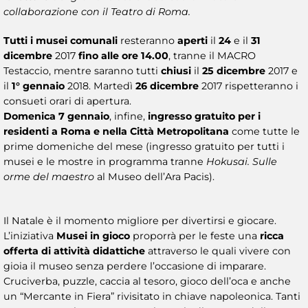
collaborazione con il Teatro di Roma.
Tutti i musei comunali
resteranno
aperti
il
24
e il
31
dicembre
2017
fino alle ore 14.00
, tranne il MACRO
Testaccio, mentre saranno tutti
chiusi
il
25 dicembre
2017 e
il
1° gennaio
2018. Martedì
26 dicembre
2017 rispetteranno i
consueti orari di apertura.
Domenica 7 gennaio
, infine,
ingresso gratuito per i
residenti a Roma e nella Città Metropolitana
come tutte le
prime domeniche del mese (ingresso gratuito per tutti i
musei e le mostre in programma tranne
Hokusai. Sulle
orme del maestro
al Museo dell’Ara Pacis).
Il Natale è il momento migliore per divertirsi e giocare.
L’iniziativa
Musei in gioco
proporrà per le feste una
ricca
offerta di attività didattiche
attraverso le quali vivere con
gioia il museo senza perdere l’occasione di imparare.
Cruciverba, puzzle, caccia al tesoro, gioco dell’oca e anche
un “Mercante in Fiera” rivisitato in chiave napoleonica. Tanti