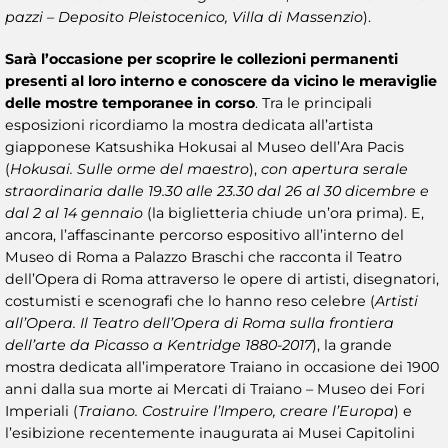
pazzi – Deposito Pleistocenico, Villa di Massenzio
).
Sarà l’occasione per scoprire le collezioni permanenti
presenti al loro interno e conoscere da vicino le meraviglie
delle
mostre temporanee
in corso
. Tra le principali
esposizioni ricordiamo la mostra dedicata all’artista
giapponese Katsushika Hokusai al Museo dell’Ara Pacis
(
Hokusai. Sulle orme del maestro
),
con apertura serale
straordinaria dalle 19.30 alle 23.30 dal 26 al 30 dicembre e
dal 2 al 14 gennaio
(la biglietteria chiude un’ora prima). E,
ancora, l’affascinante percorso espositivo all’interno del
Museo di Roma a Palazzo Braschi che racconta il Teatro
dell’Opera di Roma attraverso le opere di artisti, disegnatori,
costumisti e scenografi che lo hanno reso celebre (
Artisti
all’Opera. Il Teatro dell’Opera di Roma sulla frontiera
dell’arte da Picasso a Kentridge 1880-2017
), la grande
mostra dedicata all’imperatore Traiano in occasione dei 1900
anni dalla sua morte ai Mercati di Traiano – Museo dei Fori
Imperiali (
Traiano. Costruire l’Impero, creare l’Europa
) e
l’esibizione recentemente inaugurata ai Musei Capitolini