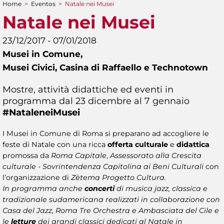
Home
>
Eventos
>
Natale nei Musei
You are here
Natale nei Musei
23/12/2017 - 07/01/2018
Musei in Comune,
Musei Civici, Casina di Raffaello e Technotown
Mostre, attività didattiche ed eventi in
programma dal 23 dicembre al 7 gennaio
#NataleneiMusei​
I Musei in Comune di Roma si preparano ad accogliere le
feste di Natale con una ricca
offerta culturale
e
didattica
promossa da
Roma Capitale
,
Assessorato alla Crescita
culturale - Sovrintendenza Capitolina ai Beni Culturali
con
l’organizzazione di
Zètema Progetto Cultura.
In programma anche
concerti
di musica jazz, classica e
tradizionale sudamericana realizzati in collaborazione con
Casa del Jazz, Roma Tre Orchestra e Ambasciata del Cile e
le
letture
dei grandi classici dedicati al Natale in