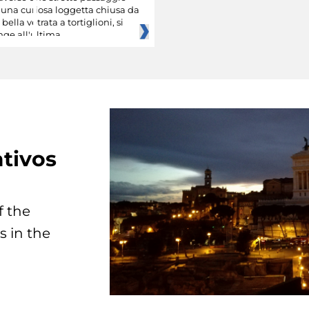
 una curiosa loggetta chiusa da
bella vetrata a tortiglioni, si
nge all'ultima
tivos
f the
s in the