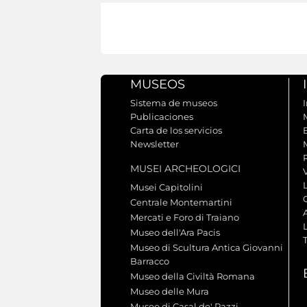
MUSEOS
Sistema de museos
I
Publicaciones
Carta de los servicios
Newsletter
MUSEI ARCHEOLOGICI
Musei Capitolini
Centrale Montemartini
Mercati e Foro di Traiano
L
Museo dell'Ara Pacis
Museo di Scultura Antica Giovanni
Barracco
Museo della Civiltà Romana
Museo delle Mura
Museo di Casal de' Pazzi