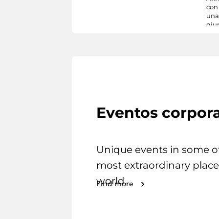
con
una 
giu
Eventos corpora
Unique events in some o
most extraordinary place
world.
Find more