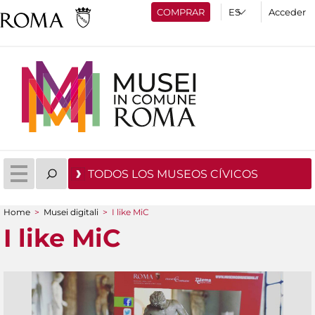
COMPRAR
Acceder
TODOS LOS MUSEOS CÍVICOS
Home
>
Musei digitali
>
I like MiC
You are here
I like MiC