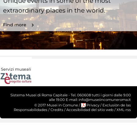
Unique events in some of the most
extraordinary places in the world.
Find more
Servizi museali
Sistema Musei di Roma Capitale - Tel. 060608 tutti i giorni dalle 9.00
alle 19.00 E-mail: info@museiincomuneroma.it
© 2017 Musei in Comune
/
Privacy
/
Exclusiòn de las
Responsabilidades
/
Credits
/
Accesibilidad del sitio web
/
XML-rss