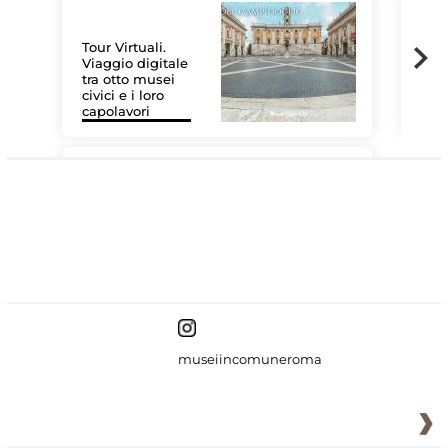
Tour Virtuali.
Viaggio digitale
tra otto musei
civici e i loro
Las
capolavori
MiC
#DiscoverMiC
museiincomuneroma