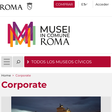
COMPRAR
Acceder
TODOS LOS MUSEOS CÍVICOS
Home
>
Corporate
You are here
Corporate