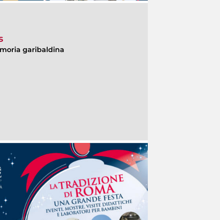
s
moria garibaldina