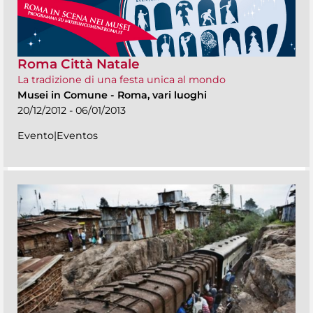
Roma Città Natale
La tradizione di una festa unica al mondo
Musei in Comune
-
Roma, vari luoghi
20/12/2012 - 06/01/2013
Evento|Eventos