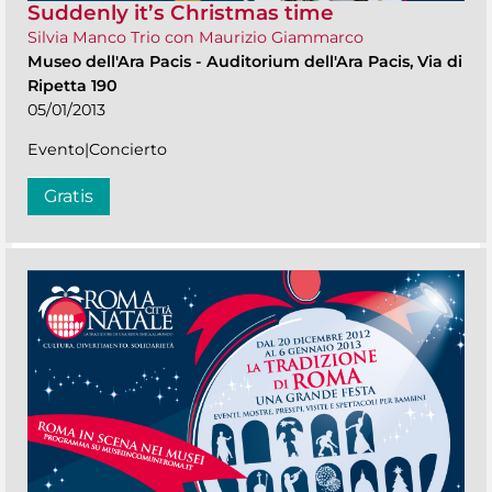
Suddenly it’s Christmas time
Silvia Manco Trio con Maurizio Giammarco
Museo dell'Ara Pacis
-
Auditorium dell'Ara Pacis, Via di
Ripetta 190
05/01/2013
Evento|Concierto
Gratis