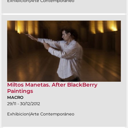
Exhibicion|Arte Contemporáneo
Miltos Manetas. After BlackBerry
Paintings
MACRO
29/11 - 30/12/2012
Exhibicion|Arte Contemporáneo